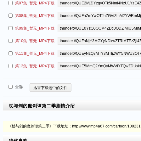
第07集_暂无_MP4下载
第08集_暂无_MP4下载
第09集_暂无_MP4下载
第10集_暂无_MP4下载
第11集_暂无_MP4下载
第12集_暂无_MP4下载
全选
迅雷下载选中的文件
杖与剑的魔剑谭第二季
剧情介绍
《杖与剑的魔剑谭第二季》下载地址：http://www.mp4a67.com/cartoon/100231
猜你喜欢