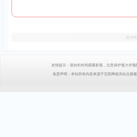
还没有
友情提示：请勿长时间观看影视，注意保护视力并预防近视，
免责声明：本站所有内容来源于互联网相关站点搜索