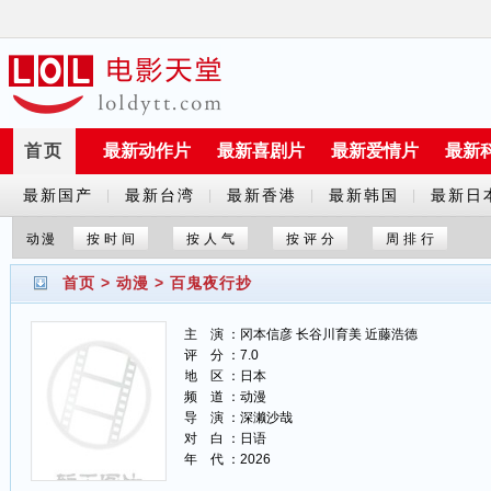
首页
最新动作片
最新喜剧片
最新爱情片
最新
最新国产
最新台湾
最新香港
最新韩国
最新日
|
|
|
|
剧
剧
剧
剧
剧
动漫
按时间
按人气
按评分
周排行
首页
>
动漫
>
百鬼夜行抄
主 演 ：冈本信彦 长谷川育美 近藤浩德
评 分 ：7.0
地 区 ：日本
频 道 ：动漫
导 演 ：深濑沙哉
对 白 ：日语
年 代 ：2026