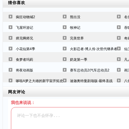
猜你喜欢
疯狂动物城2
熊出没
名
飞屋环游记
牧神记
吞
师兄啊师兄
完美世界
奇
小花仙第4季
火影忍者-博人传-次世代继承者
仙
食梦者玛莉
奶龙第一季
凡
将夜动画版
赛车总动员2/汽车总动员2
画
哆啦A梦之大雄的新宇宙开拓史2009剧场版
迪迦奥特曼剧场版-最终圣战
八
网友评论
我也来说说：