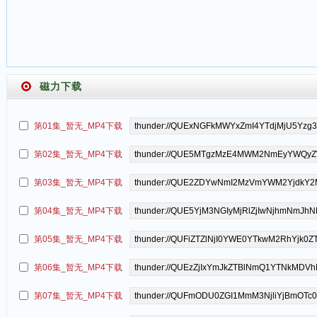
磁力下载
第01集_暂无_MP4下载
第02集_暂无_MP4下载
第03集_暂无_MP4下载
第04集_暂无_MP4下载
第05集_暂无_MP4下载
第06集_暂无_MP4下载
第07集_暂无_MP4下载