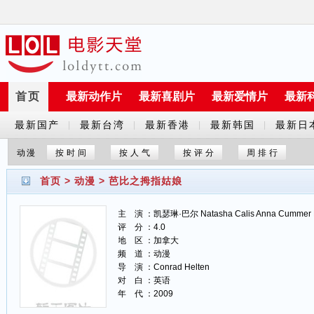
首页
最新动作片
最新喜剧片
最新爱情片
最新
最新国产
最新台湾
最新香港
最新韩国
最新日
|
|
|
|
剧
剧
剧
剧
剧
动漫
按时间
按人气
按评分
周排行
首页
>
动漫
>
芭比之拇指姑娘
主 演 ：凯瑟琳·巴尔 Natasha Calis Anna Cummer Kel
评 分 ：4.0
地 区 ：加拿大
频 道 ：动漫
导 演 ：Conrad Helten
对 白 ：英语
年 代 ：2009