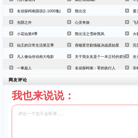
名侦探柯南国语[1-1000集]
熊出没
遮
光阴之外
心灵奇旅
飞
小花仙第4季
熊出没之雪岭熊风
火
仙王的日常生活第五季
吞噬星空剧场版决战原始星
完
凡人修仙传动画大电影
关于我女友是个一本正经的碧池这件事
沧
一拳超人
名侦探柯南：零的执行人
非
网友评论
我也来说说：