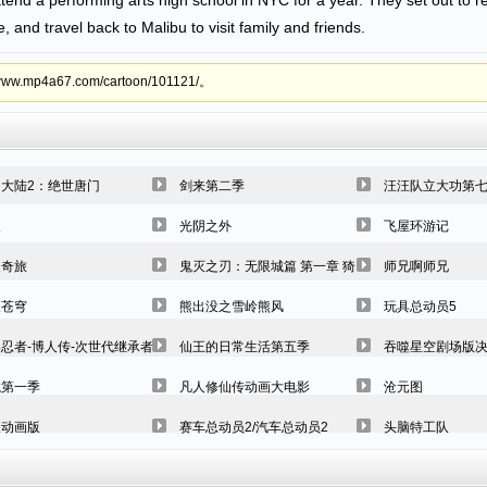
end a performing arts high school in NYC for a year. They set out to r
, and travel back to Malibu to visit family and friends.
4a67.com/cartoon/101121/。
大陆2：绝世唐门
剑来第二季
汪汪队立大功第
天
光阴之外
飞屋环游记
灵奇旅
鬼灭之刃：无限城篇 第一章 猗窝座再袭
师兄啊师兄
破苍穹
熊出没之雪岭熊风
玩具总动员5
忍者-博人传-次世代继承者
仙王的日常生活第五季
吞噬星空剧场版
龙第一季
凡人修仙传动画大电影
沧元图
夜动画版
赛车总动员2/汽车总动员2
头脑特工队