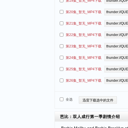
第19集_暂无_MP4下载
第20集_暂无_MP4下载
第21集_暂无_MP4下载
第22集_暂无_MP4下载
第23集_暂无_MP4下载
第24集_暂无_MP4下载
第25集_暂无_MP4下载
第26集_暂无_MP4下载
全选
迅雷下载选中的文件
芭比：双人成行第一季
剧情介绍