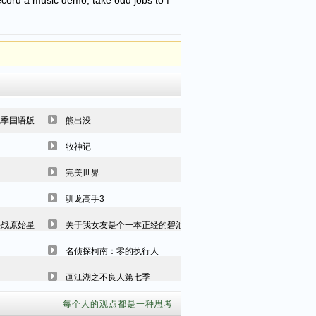
ecord a music demo, take odd jobs to f
七季国语版
熊出没
牧神记
完美世界
驯龙高手3
决战原始星
关于我女友是个一本正经的碧池这件事
名侦探柯南：零的执行人
画江湖之不良人第七季
每个人的观点都是一种思考