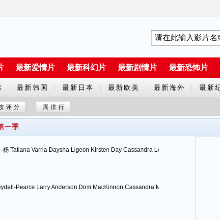
片
最新爱情片
最新科幻片
最新剧情片
最新恐怖片
港
最新韩国
最新日本
最新欧美
最新海外
最新
|
|
|
|
|
剧
剧
剧
剧
片
按评分
周排行
第一季
tiana Varria Daysha Ligeon Kirsten Day Cassandra Lee Morris 格雷格·秦 梅
dell-Pearce Larry Anderson Dom MacKinnon Cassandra Mackay