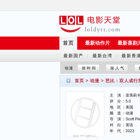
首页
最新动作片
最新喜剧
最新国产
最新台湾
最新香
|
|
剧
剧
剧
动漫
按时间
按人气
首页
>
动漫
>
芭比：双人成行
主 演 ：亚美莉卡·杨 Ta
评 分 ：5.0
地 区 ：美国
频 道 ：动漫
导 演 ：Scott Pley
对 白 ：英语
年 代 ：2022