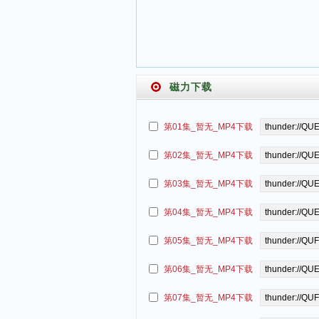
磁力下载
第01集_暂无_MP4下载
第02集_暂无_MP4下载
第03集_暂无_MP4下载
第04集_暂无_MP4下载
第05集_暂无_MP4下载
第06集_暂无_MP4下载
第07集_暂无_MP4下载