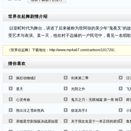
世界在起舞
剧情介绍
以室町时代为舞台，讲述了后来被称为世阿弥的美少年“鬼夜叉”的
受艺术与表演。某一天，他在村子边缘的一户民宅中，看见一名唱歌
《世界在起舞》下载地址：http://www.mp4a67.com/cartoon/101720/。
猜你喜欢
疯狂动物城2
剑来第二季
汪
遮天
光阴之外
飞
心灵奇旅
鬼灭之刃：无限城篇 第一章 猗窝座再
师
熊出没之雪岭熊风
驯龙高手3
小
吞噬星空剧场版决战原始星
关于我女友是个一本正经的碧池这件事
食