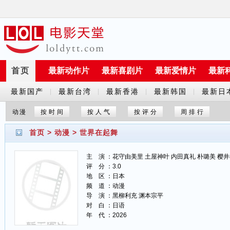
首页
最新动作片
最新喜剧片
最新爱情片
最新
最新国产
最新台湾
最新香港
最新韩国
最新日
|
|
|
|
剧
剧
剧
剧
剧
动漫
按时间
按人气
按评分
周排行
首页
>
动漫
>
世界在起舞
主 演 ：花守由美里 土屋神叶 内田真礼 朴璐美 樱井孝宏 Takah
评 分 ：3.0
地 区 ：日本
频 道 ：动漫
导 演 ：黑柳利充 渊本宗平
对 白 ：日语
年 代 ：2026