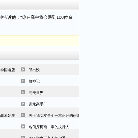
告诉他：“你在高中将会遇到100位命
七季国语版
熊出没
牧神记
完美世界
驯龙高手3
决战原始星
关于我女友是个一本正经的碧池这件事
名侦探柯南：零的执行人