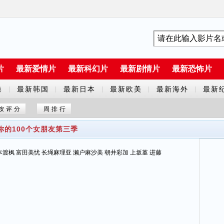
片
最新爱情片
最新科幻片
最新剧情片
最新恐怖片
港
最新韩国
最新日本
最新欧美
最新海外
最新
|
|
|
|
|
剧
剧
剧
剧
片
按评分
周排行
你的100个女朋友第三季
本渡枫 富田美忧 长绳麻理亚 濑户麻沙美 朝井彩加 上坂堇 进藤天音 三森铃子 高桥李依 