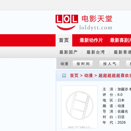
首页
最新动作片
最新喜剧
最新国产
最新台湾
最新香
|
|
剧
剧
剧
动漫
按时间
按人气
首页
>
动漫
>
超超超超超喜欢
主 演 ：加藤涉 
评 分 ：6.0
地 区 ：日本
频 道 ：动漫
导 演 ：佐藤光
对 白 ：日语
年 代 ：2026