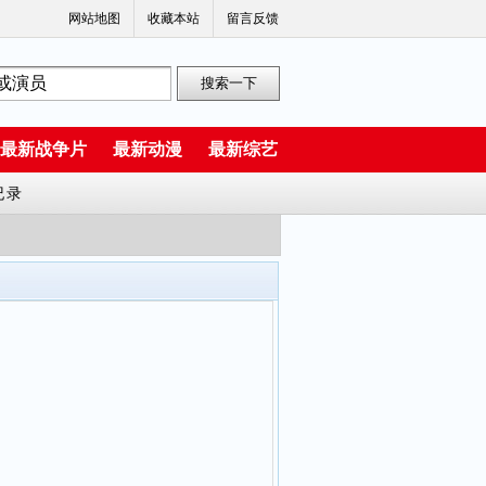
网站地图
收藏本站
留言反馈
最新战争片
最新动漫
最新综艺
纪录
Lynn 高尾奏音 石原夏织 竹达彩奈 千叶繁 上田祐司