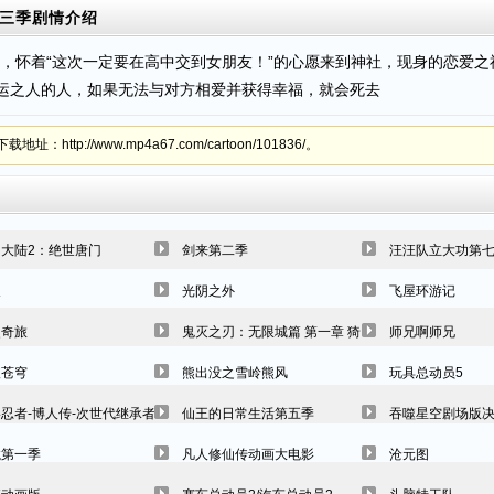
第三季
剧情介绍
，怀着“这次一定要在高中交到女朋友！”的心愿来到神社，现身的恋爱之神
命运之人的人，如果无法与对方相爱并获得幸福，就会死去
p://www.mp4a67.com/cartoon/101836/。
大陆2：绝世唐门
剑来第二季
汪汪队立大功第
天
光阴之外
飞屋环游记
灵奇旅
鬼灭之刃：无限城篇 第一章 猗窝座再袭
师兄啊师兄
破苍穹
熊出没之雪岭熊风
玩具总动员5
忍者-博人传-次世代继承者
仙王的日常生活第五季
吞噬星空剧场版
龙第一季
凡人修仙传动画大电影
沧元图