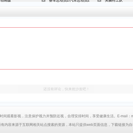
夜动画版
赛车总动员2/汽车总动员2
头脑特工队
还没有评论，快来抢沙发吧！
间观看影视，注意保护视力并预防近视，合理安排时间，享受健康生活。E-mail：mp4a6
所有内容来源于互联网相关站点搜索的资源，本站只提供web页面信息，下载链接为自