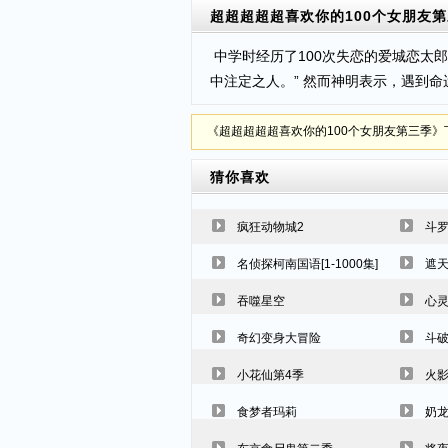
超超超超超喜欢你的100个女朋友
中学时经历了100次失恋的爱城恋太郎
中注定之人。” 然而神明表示，遇到
《超超超超超喜欢你的100个女朋友第三季》下载地址：htt
猜你喜欢
疯狂动物城2
斗罗
名侦探柯南国语[1-1000集]
遮
吞噬星空
心
奇幻变身大冒险
斗
小花仙第4季
火影
食梦者玛莉
奶