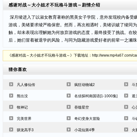
感谢对战～大小姐才不玩格斗游戏～
剧情介绍
深月绫进入了以淑女教育著称的黑美女子学院，意外发现校内备受瞩
游戏，美绪要求绫严格保密。然而，再次相遇时，美绪识破了绫同为
触，却未表现出理解她为何放弃游戏的态度，最终接受了挑战。在较
后，她们冒着被退学的风险，与同为隐藏游戏爱好者的前辈一之濑
《感谢对战～大小姐才不玩格斗游戏～》下载地址：http://www.mp4a67.com/carto
猜你喜欢
凡人修仙传
疯狂动物城2
斗
熊出没
名侦探柯南国语[1-1000集]
遮
牧神记
吞噬星空
心
完美世界
奇幻变身大冒险
斗
驯龙高手3
小花仙第4季
火