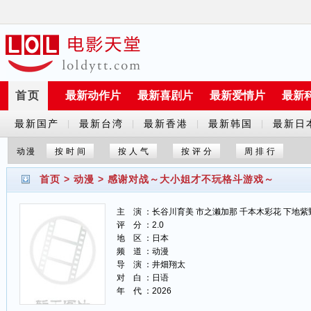
首页
最新动作片
最新喜剧片
最新爱情片
最新
最新国产
最新台湾
最新香港
最新韩国
最新日
|
|
|
|
剧
剧
剧
剧
剧
动漫
按时间
按人气
按评分
周排行
首页
>
动漫
>
感谢对战～大小姐才不玩格斗游戏～
主 演 ：长谷川育美 市之濑加那 千本木彩花 下地紫
评 分 ：2.0
地 区 ：日本
频 道 ：动漫
导 演 ：井畑翔太
对 白 ：日语
年 代 ：2026