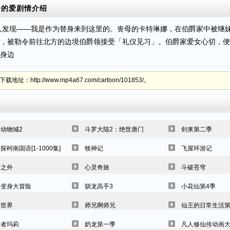
子的爱
剧情介绍
人发现——我是作为替身来到这里的。丧母的卡特琳娜，在伯爵家中被继
，被勒令前往北方的边境伯爵领接受「礼仪见习」。伯爵家爱女心切，便
身边
p://www.mp4a67.com/cartoon/101853/。
动物城2
斗罗大陆2：绝世唐门
剑来第二季
探柯南国语[1-1000集]
牧神记
飞屋环游记
阴之外
心灵奇旅
斗破苍穹
幻变身大冒险
驯龙高手3
小花仙第4季
美世界
师兄啊师兄
仙王的日常生活
梦者玛莉
奶龙第一季
凡人修仙传动画