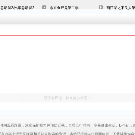
总动员2/汽车总动员2
东京食尸鬼第二季
画江湖之不良人
还没有评论，快来抢沙发吧！
间观看影视，注意保护视力并预防近视，合理安排时间，享受健康生活。E-mail：mp4a6
所有内容来源于互联网相关站点搜索的资源，本站只提供web页面信息，下载链接为自