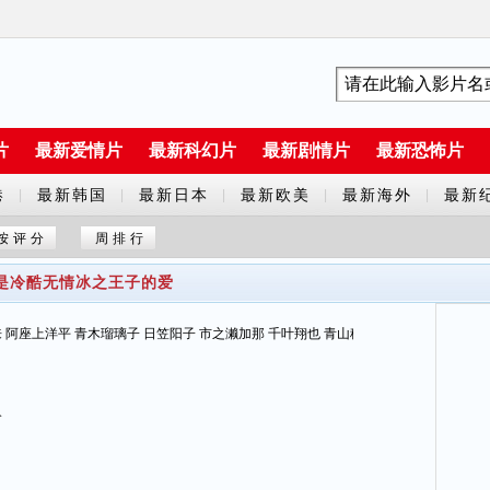
片
最新爱情片
最新科幻片
最新剧情片
最新恐怖片
港
最新韩国
最新日本
最新欧美
最新海外
最新
|
|
|
|
|
剧
剧
剧
剧
片
按评分
周排行
是冷酷无情冰之王子的爱
 阿座上洋平 青木瑠璃子 日笠阳子 市之濑加那 千叶翔也 青山穰 石黑史刚 吉川幸宏 
介