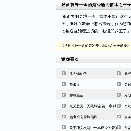
拯救替身千金的是冷酷无情冰之王
被诅咒的边境王子。我绝不能让这个
天，继妹在舞会上惹出事端，作为惩罚
地被送往治理边境的「被诅咒的王子」
《拯救替身千金的是冷酷无情冰之王子的爱》下载地址：htt
猜你喜欢
凡人修仙传
疯狂
熊出没
名侦
吞噬星空
光
鬼灭之刃：无限城篇 第一章 猗窝座再袭
奇
熊出没之雪岭熊风
完
关于我女友是个一本正经的碧池这件事
食