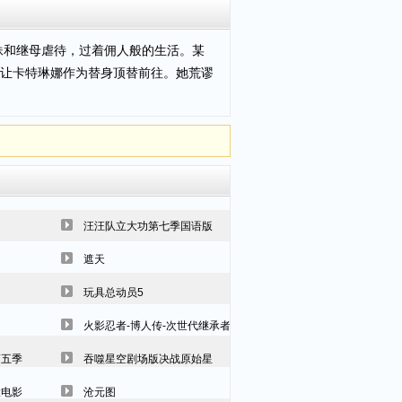
妹和继母虐待，过着佣人般的生活。某
让卡特琳娜作为替身顶替前往。她荒谬
汪汪队立大功第七季国语版
遮天
玩具总动员5
火影忍者-博人传-次世代继承者
第五季
吞噬星空剧场版决战原始星
大电影
沧元图