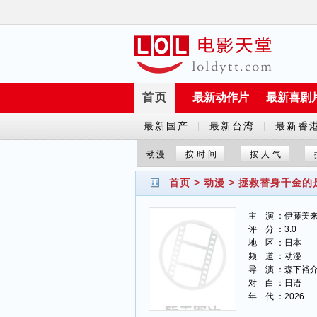
首页
最新动作片
最新喜剧
最新国产
最新台湾
最新香
|
|
剧
剧
剧
动漫
按时间
按人气
首页
>
动漫
>
拯救替身千金的
主 演 ：伊藤美来
评 分 ：3.0
地 区 ：日本
频 道 ：动漫
导 演 ：森下裕
对 白 ：日语
年 代 ：2026