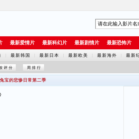
片
最新爱情片
最新科幻片
最新剧情片
最新恐怖片
港
最新韩国
最新日本
最新欧美
最新海外
最新
|
|
|
|
|
剧
剧
剧
剧
片
按评分
周排行
/兔宝的悲惨日常第二季
铃