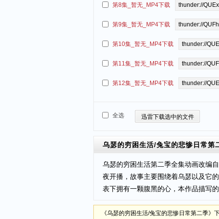
第8集_暂无_MP4下载
第9集_暂无_MP4下载
第10集_暂无_MP4下载
第11集_暂无_MP4下载
第12集_暂无_MP4下载
全选
迅雷下载选中的文件
乌瑟的穷困生活/兔宝的悲惨日常第
乌瑟的穷困生活第二季全集动画改编自
夜开播，故事主要围绕着乌瑟以及它的
表下拥有一颗腹黑的心，本作品描写的
《乌瑟的穷困生活/兔宝的悲惨日常第二季》下载地址：htt