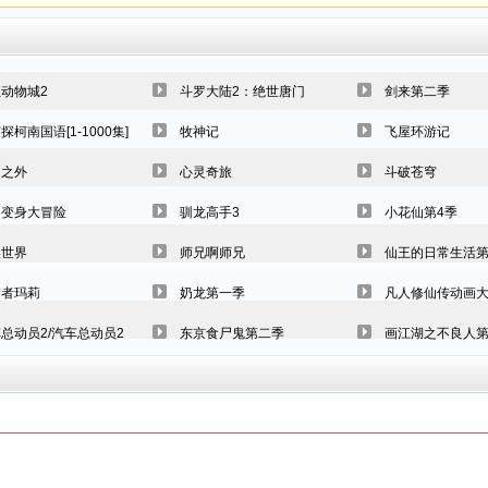
动物城2
斗罗大陆2：绝世唐门
剑来第二季
探柯南国语[1-1000集]
牧神记
飞屋环游记
阴之外
心灵奇旅
斗破苍穹
幻变身大冒险
驯龙高手3
小花仙第4季
美世界
师兄啊师兄
仙王的日常生活
梦者玛莉
奶龙第一季
凡人修仙传动画
总动员2/汽车总动员2
东京食尸鬼第二季
画江湖之不良人