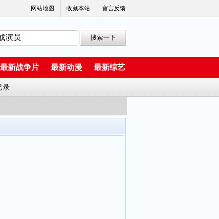
网站地图
收藏本站
留言反馈
最新战争片
最新动漫
最新综艺
纪录