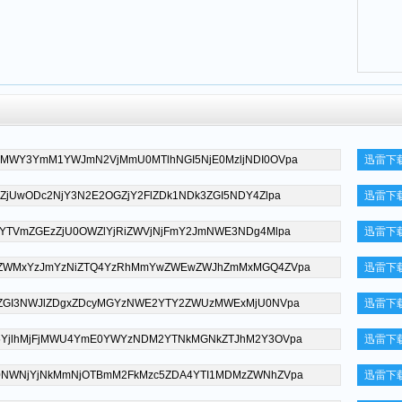
迅雷下
迅雷下
迅雷下
迅雷下
迅雷下
迅雷下
迅雷下