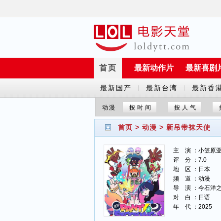
首页
最新动作片
最新喜剧
最新国产
最新台湾
最新香
|
|
剧
剧
剧
动漫
按时间
按人气
首页
>
动漫
>
新吊带袜天使
主 演 ：小笠原亚
评 分 ：7.0
地 区 ：日本
频 道 ：动漫
导 演 ：今石洋
对 白 ：日语
年 代 ：2025