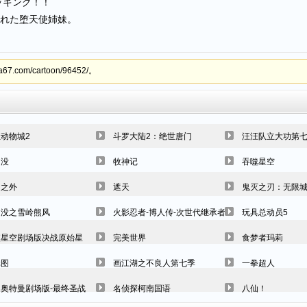
キング！！
れた堕天使姉妹。
com/cartoon/96452/。
动物城2
斗罗大陆2：绝世唐门
汪汪队立大功第
出没
牧神记
吞噬星空
阴之外
遮天
鬼灭之刃：无限城
出没之雪岭熊风
火影忍者-博人传-次世代继承者
玩具总动员5
噬星空剧场版决战原始星
完美世界
食梦者玛莉
元图
画江湖之不良人第七季
一拳超人
场版
奥特曼剧场版-最终圣战
名侦探柯南国语
八仙！