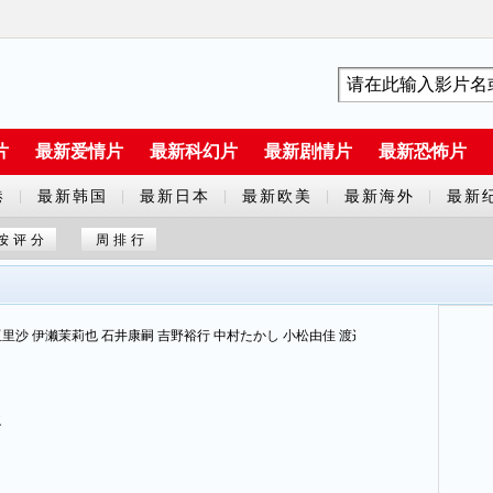
片
最新爱情片
最新科幻片
最新剧情片
最新恐怖片
港
最新韩国
最新日本
最新欧美
最新海外
最新
|
|
|
|
|
剧
剧
剧
剧
片
按评分
周排行
里沙 伊濑茉莉也 石井康嗣 吉野裕行 中村たかし 小松由佳 渡边明乃 夏吉ゆうこ
之