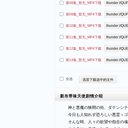
第08集_暂无_MP4下载
第09集_暂无_MP4下载
第10集_暂无_MP4下载
第11集_暂无_MP4下载
第12集_暂无_MP4下载
第13集_暂无_MP4下载
全选
迅雷下载选中的文件
新吊带袜天使
剧情介绍
神と悪魔の狭間の街、ダテンシテ
今日も人知れず恐ろしい悪霊＜ゴ
そんな時、人々の欲望や怨念の魂た