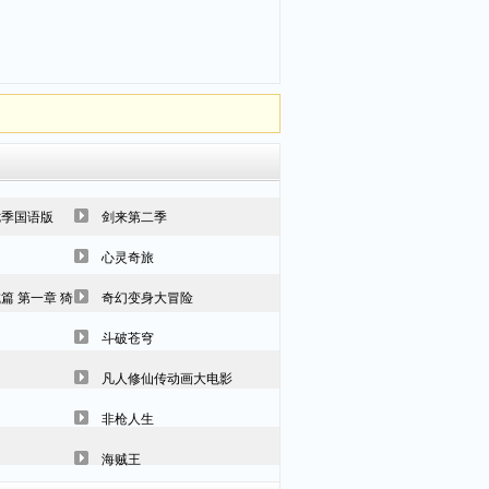
七季国语版
剑来第二季
心灵奇旅
篇 第一章 猗窝座再袭
奇幻变身大冒险
斗破苍穹
凡人修仙传动画大电影
非枪人生
海贼王