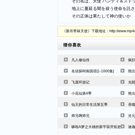
その名は、天使 パンティ＆ストッ
地上に蔓延る闇を祓う使命を託さ
その正体は果たして神の使いか
《新吊带袜天使》下载地址：http://www.mp4a67.
猜你喜欢
凡人修仙传
疯狂
名侦探柯南国语[1-1000集]
熊
飞屋环游记
光
小花仙第4季
熊
仙王的日常生活第五季
吞
师兄啊师兄
沧
哆啦A梦之大雄的新宇宙开拓史2009剧
迪迦