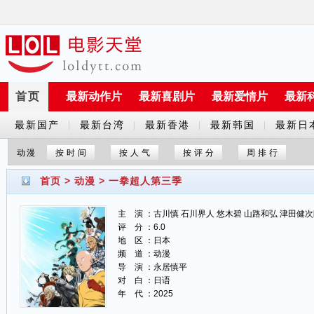
首页
最新动作片
最新喜剧片
最新爱情片
最新
最新国产
最新台湾
最新香港
最新韩国
最新日
|
|
|
|
剧
剧
剧
剧
剧
动漫
按时间
按人气
按评分
周排行
首页
>
动漫
>
一拳超人第三季
主 演 ：古川慎 石川界人 悠木碧 山路和弘 津田健次
评 分 ：6.0
地 区 ：日本
频 道 ：动漫
导 演 ：永居慎平
对 白 ：日语
年 代 ：2025