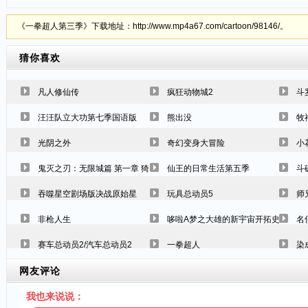
《一拳超人第三季》下载地址：http://www.mp4a67.com/cartoon/98146/。
猜你喜欢
凡人修仙传
疯狂动物城2
斗
汪汪队立大功第七季国语版
熊出没
牧
光阴之外
奇幻变身大冒险
小
鬼灭之刃：无限城篇 第一章 猗窝座再袭
仙王的日常生活第五季
斗
吞噬星空剧场版决战原始星
玩具总动员5
师
非枪人生
哆啦A梦之大雄的新宇宙开拓史2009
名
赛车总动员2/汽车总动员2
一拳超人
染
网友评论
我也来说说：