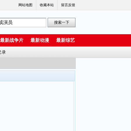
网站地图
收藏本站
留言反馈
最新战争片
最新动漫
最新综艺
纪录