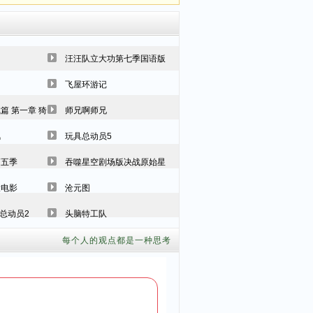
汪汪队立大功第七季国语版
飞屋环游记
篇 第一章 猗窝座再袭
师兄啊师兄
风
玩具总动员5
第五季
吞噬星空剧场版决战原始星
大电影
沧元图
总动员2
头脑特工队
每个人的观点都是一种思考