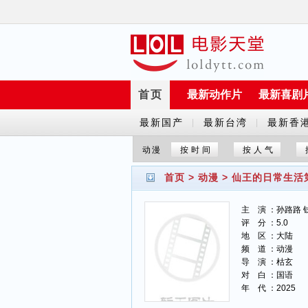
首页
最新动作片
最新喜剧
最新国产
最新台湾
最新香
|
|
剧
剧
剧
动漫
按时间
按人气
首页
>
动漫
>
仙王的日常生活
主 演 ：孙路路 
评 分 ：5.0
地 区 ：大陆
频 道 ：动漫
导 演 ：枯玄
对 白 ：国语
年 代 ：2025