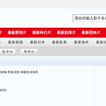
片
最新爱情片
最新科幻片
最新剧情片
最新恐怖片
港
最新韩国
最新日本
最新欧美
最新海外
最新
|
|
|
|
|
剧
剧
剧
剧
片
按评分
周排行
邬君梅 李彧 邵芸 单敬尧 徐海乔
项河生