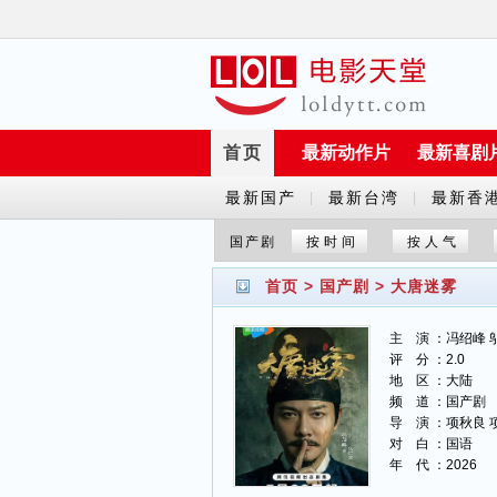
首页
最新动作片
最新喜剧
最新国产
最新台湾
最新香
|
|
剧
剧
剧
国产剧
按时间
按人气
首页
>
国产剧
>
大唐迷雾
主 演 ：冯绍峰 
评 分 ：2.0
地 区 ：大陆
频 道 ：国产剧
导 演 ：项秋良 
对 白 ：国语
年 代 ：2026