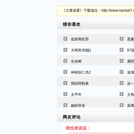
《大唐迷雾》下载地址：http://www.mp4a67.co
猜你喜欢
低智商犯罪
悬
大明风华[版]
87
生命树
康
神探狄仁杰2
迷墙
我的阿勒泰
这
太平年
主
她的罪名
莫
网友评论
我也来说说：