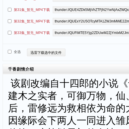
第31集_暂无_MP4下载
第32集_暂无_MP4下载
第33集_暂无_MP4下载
全选
迅雷下载选中的文件
千香
剧情介绍
该剧改编自十四郎的小说《
建木之实者，可御万物，仙、
后，雷修远为救相依为命的
因缘际会下两人一同进入雏