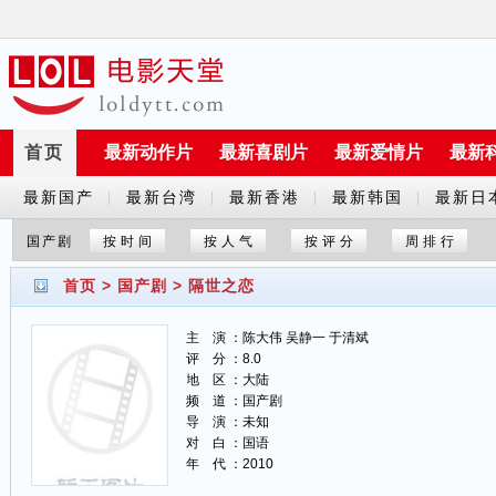
首页
最新动作片
最新喜剧片
最新爱情片
最新
最新国产
最新台湾
最新香港
最新韩国
最新日
|
|
|
|
剧
剧
剧
剧
剧
国产剧
按时间
按人气
按评分
周排行
首页
>
国产剧
>
隔世之恋
主 演 ：陈大伟 吴静一 于清斌
评 分 ：8.0
地 区 ：大陆
频 道 ：国产剧
导 演 ：未知
对 白 ：国语
年 代 ：2010