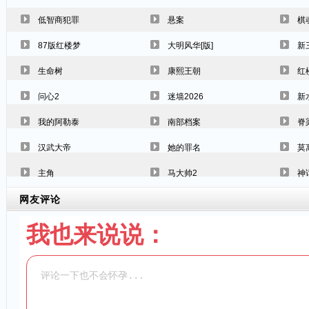
低智商犯罪
悬案
棋
87版红楼梦
大明风华[版]
新
生命树
康熙王朝
红
问心2
迷墙2026
新
我的阿勒泰
南部档案
脊
汉武大帝
她的罪名
莫
主角
马大帅2
神
网友评论
我也来说说：