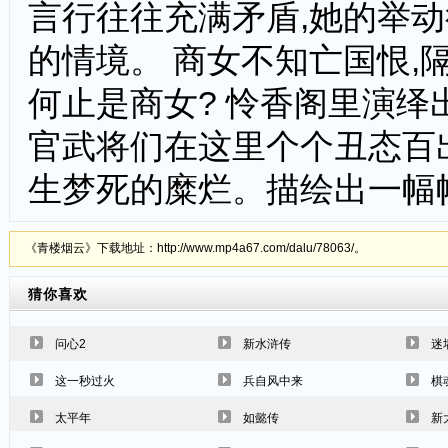
言行往往充满矛盾,她的举动
的情境。 商女不知亡国恨,
何止是商女? 怜香阁里演
官武将们在这里个个丑态百出
生梦死的糜烂。描绘出一幅
《青楼烟云》下载地址：http://www.mp4a67.com/dalu/78063/。
猜你喜欢
问心2
新水浒传
迷
这一秒过火
兵自风中来
棋
太平年
如懿传
新