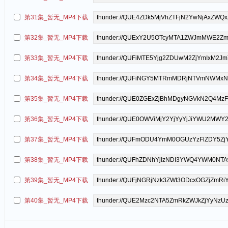
第31集_暂无_MP4下载
第32集_暂无_MP4下载
第33集_暂无_MP4下载
第34集_暂无_MP4下载
第35集_暂无_MP4下载
第36集_暂无_MP4下载
第37集_暂无_MP4下载
第38集_暂无_MP4下载
第39集_暂无_MP4下载
第40集_暂无_MP4下载