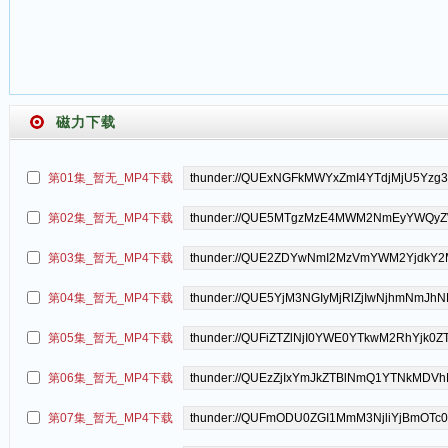
磁力下载
第01集_暂无_MP4下载
第02集_暂无_MP4下载
第03集_暂无_MP4下载
第04集_暂无_MP4下载
第05集_暂无_MP4下载
第06集_暂无_MP4下载
第07集_暂无_MP4下载