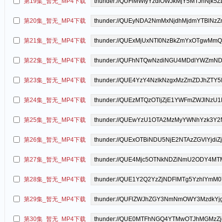
第19集_暂无_MP4下载
第20集_暂无_MP4下载
第21集_暂无_MP4下载
第22集_暂无_MP4下载
第23集_暂无_MP4下载
第24集_暂无_MP4下载
第25集_暂无_MP4下载
第26集_暂无_MP4下载
第27集_暂无_MP4下载
第28集_暂无_MP4下载
第29集_暂无_MP4下载
第30集_暂无_MP4下载