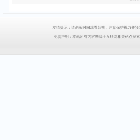
友情提示：请勿长时间观看影视，注意保护视力并预防近视，
免责声明：本站所有内容来源于互联网相关站点搜索