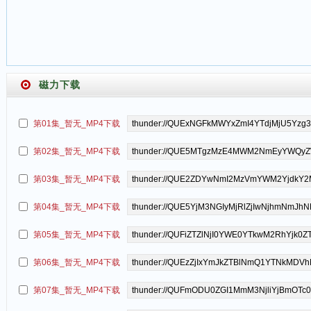
磁力下载
第01集_暂无_MP4下载
第02集_暂无_MP4下载
第03集_暂无_MP4下载
第04集_暂无_MP4下载
第05集_暂无_MP4下载
第06集_暂无_MP4下载
第07集_暂无_MP4下载