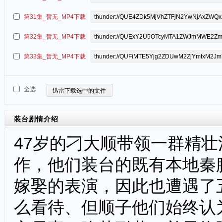
第31集_暂无_MP4下载
第32集_暂无_MP4下载
第33集_暂无_MP4下载
全选
迅雷下载选中的文件
装台
剧情介绍
47岁的刁大顺带领一群精
作，他们装台的既有本地秦
嫁娶的表演，因此也遭遇了
么看待、但顺子他们始终认