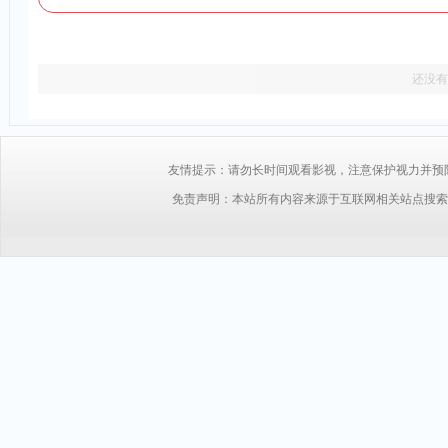
还没有
友情提示：请勿长时间观看影视，注意保护视力并预防近视，
免责声明：本站所有内容来源于互联网相关站点搜索