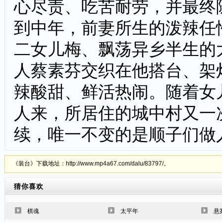
心尽责、吃苦耐劳，并最终
到中年，前妻所生的泼辣任
二女儿梅、飘荡异乡半生的
人蔡素芬交织在他搭台、架
辣酸甜、鲜活热闹。随着女
人来，所居住的城中村又一
续，唯一不变的是顺子们做
《装台》下载地址：http://www.mp4a67.com/dalu/83797/。
猜你喜欢
棋魂
太平年
悬