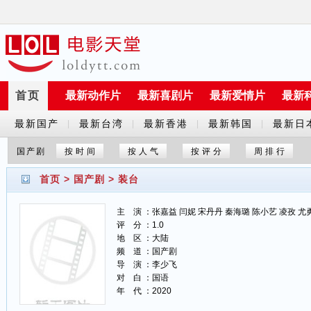
首页
最新动作片
最新喜剧片
最新爱情片
最新
最新国产
最新台湾
最新香港
最新韩国
最新日
|
|
|
|
剧
剧
剧
剧
剧
国产剧
按时间
按人气
按评分
周排行
首页
>
国产剧
>
装台
主 演 ：张嘉益 闫妮 宋丹丹 秦海璐 陈小艺 凌孜 尤
评 分 ：1.0
地 区 ：大陆
频 道 ：国产剧
导 演 ：李少飞
对 白 ：国语
年 代 ：2020