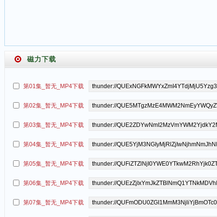
磁力下载
第01集_暂无_MP4下载
第02集_暂无_MP4下载
第03集_暂无_MP4下载
第04集_暂无_MP4下载
第05集_暂无_MP4下载
第06集_暂无_MP4下载
第07集_暂无_MP4下载