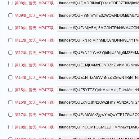
第08集_暂无_MP4下载
第09集_暂无_MP4下载
第10集_暂无_MP4下载
第11集_暂无_MP4下载
第12集_暂无_MP4下载
第13集_暂无_MP4下载
第14集_暂无_MP4下载
第15集_暂无_MP4下载
第16集_暂无_MP4下载
第17集_暂无_MP4下载
第18集_暂无_MP4下载