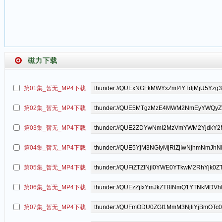
磁力下载
第01集_暂无_MP4下载
第02集_暂无_MP4下载
第03集_暂无_MP4下载
第04集_暂无_MP4下载
第05集_暂无_MP4下载
第06集_暂无_MP4下载
第07集_暂无_MP4下载