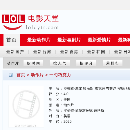
首页
最新动作片
最新喜剧片
最新爱情片
最新
最新国产
最新台湾
最新香港
最新韩国
最新日
|
|
|
|
剧
剧
剧
剧
剧
动作片
按时间
按人气
按评分
周排行
首页
>
动作片
>
一勺巧克力
主 演 ：沙梅克·摩尔 帕丽斯·杰克逊 布莱尔·安德伍德 R
评 分 ：4.0
地 区 ：美国
频 道 ：动作片
导 演 ：罗伯特·菲茨杰拉德·迪格斯
对 白 ：英语
年 代 ：2025