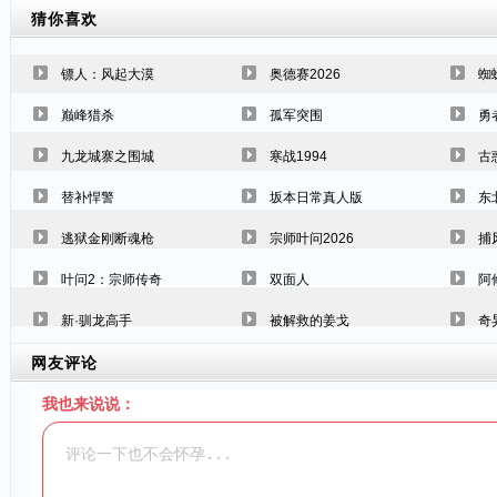
猜你喜欢
镖人：风起大漠
奥德赛2026
蜘
巅峰猎杀
孤军突围
勇
九龙城寨之围城
寒战1994
古
替补悍警
坂本日常真人版
东
逃狱金刚断魂枪
宗师叶问2026
捕
叶问2：宗师传奇
双面人
阿
新·驯龙高手
被解救的姜戈
奇
网友评论
我也来说说：