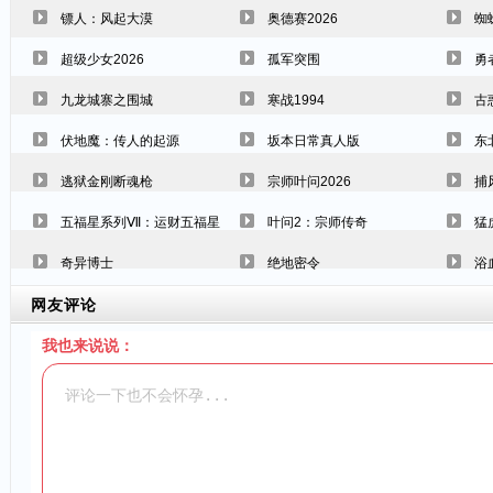
镖人：风起大漠
奥德赛2026
蜘
超级少女2026
孤军突围
勇
九龙城寨之围城
寒战1994
古
伏地魔：传人的起源
坂本日常真人版
东
逃狱金刚断魂枪
宗师叶问2026
捕
五福星系列Ⅶ：运财五福星
叶问2：宗师传奇
猛
奇异博士
绝地密令
浴
网友评论
我也来说说：