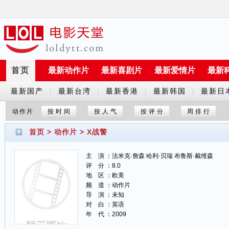
首页
最新动作片
最新喜剧片
最新爱情片
最新
最新国产
最新台湾
最新香港
最新韩国
最新日
|
|
|
|
剧
剧
剧
剧
剧
动作片
按时间
按人气
按评分
周排行
首页
>
动作片
>
X战警
主 演 ：法米克·詹森 哈利·贝瑞 布鲁斯·戴维森
评 分 ：8.0
地 区 ：欧美
频 道 ：动作片
导 演 ：未知
对 白 ：英语
年 代 ：2009