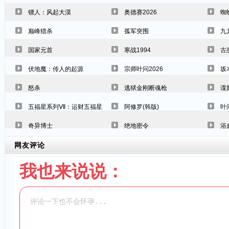
镖人：风起大漠
奥德赛2026
蜘
巅峰猎杀
孤军突围
九
国家元首
寒战1994
古
伏地魔：传人的起源
宗师叶问2026
坂
怒杀
逃狱金刚断魂枪
谍
五福星系列Ⅶ：运财五福星
阿修罗(韩版)
叶
奇异博士
绝地密令
浴
网友评论
我也来说说：