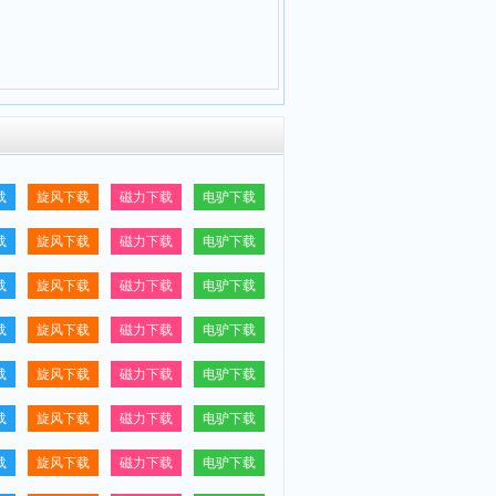
载
旋风下载
磁力下载
电驴下载
载
旋风下载
磁力下载
电驴下载
载
旋风下载
磁力下载
电驴下载
载
旋风下载
磁力下载
电驴下载
载
旋风下载
磁力下载
电驴下载
载
旋风下载
磁力下载
电驴下载
载
旋风下载
磁力下载
电驴下载