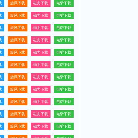
载
旋风下载
磁力下载
电驴下载
载
旋风下载
磁力下载
电驴下载
载
旋风下载
磁力下载
电驴下载
载
旋风下载
磁力下载
电驴下载
载
旋风下载
磁力下载
电驴下载
载
旋风下载
磁力下载
电驴下载
载
旋风下载
磁力下载
电驴下载
载
旋风下载
磁力下载
电驴下载
载
旋风下载
磁力下载
电驴下载
载
旋风下载
磁力下载
电驴下载
载
旋风下载
磁力下载
电驴下载