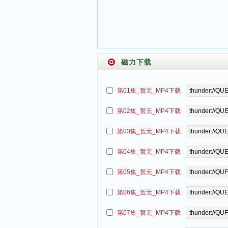
磁力下载
第01集_暂无_MP4下载
第02集_暂无_MP4下载
第03集_暂无_MP4下载
第04集_暂无_MP4下载
第05集_暂无_MP4下载
第06集_暂无_MP4下载
第07集_暂无_MP4下载