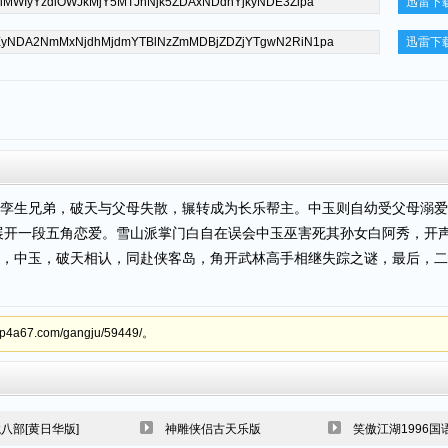
迅雷下
迅雷下
孪生兄弟，破天与父母失散，辗转成为长乐帮主。中玉则自幼受父母溺爱
展开一段五角恋爱。雪山派掌门白自在误会中玉巫害死其孙女白阿秀，开
，中玉，破天相认，同赴侠客岛，角开武林高手相继失踪之谜，最后，二
67.com/gangju/59449/。
八部[黄日华版]
神雕侠侣古天乐版
笑傲江湖1996国