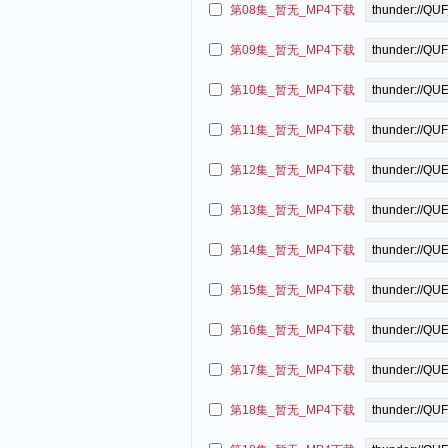
第08集_暂无_MP4下载
第09集_暂无_MP4下载
第10集_暂无_MP4下载
第11集_暂无_MP4下载
第12集_暂无_MP4下载
第13集_暂无_MP4下载
第14集_暂无_MP4下载
第15集_暂无_MP4下载
第16集_暂无_MP4下载
第17集_暂无_MP4下载
第18集_暂无_MP4下载