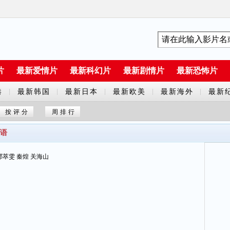
片
最新爱情片
最新科幻片
最新剧情片
最新恐怖片
港
最新韩国
最新日本
最新欧美
最新海外
最新
|
|
|
|
|
剧
剧
剧
剧
片
按评分
周排行
国语
邓萃雯 秦煌 关海山