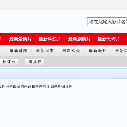
片
最新爱情片
最新科幻片
最新剧情片
最新恐怖片
港
最新韩国
最新日本
最新欧美
最新海外
最新
|
|
|
|
|
剧
剧
剧
剧
片
按评分
周排行
班栓 莫茶诺·欣彩萍翩 帕苏特·邦亚 彭佩奇·班亚库