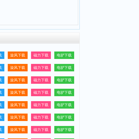
载
旋风下载
磁力下载
电驴下载
载
旋风下载
磁力下载
电驴下载
载
旋风下载
磁力下载
电驴下载
载
旋风下载
磁力下载
电驴下载
载
旋风下载
磁力下载
电驴下载
载
旋风下载
磁力下载
电驴下载
载
旋风下载
磁力下载
电驴下载