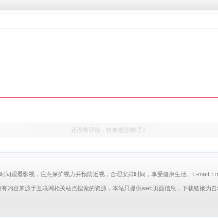
还没有评论，快来抢沙发吧！
间观看影视，注意保护视力并预防近视，合理安排时间，享受健康生活。E-mail：mp4a6
所有内容来源于互联网相关站点搜索的资源，本站只提供web页面信息，下载链接为自