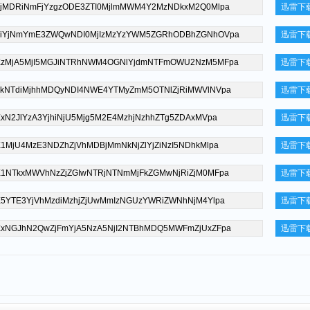
迅雷下
迅雷下
迅雷下
迅雷下
迅雷下
迅雷下
迅雷下
迅雷下
迅雷下