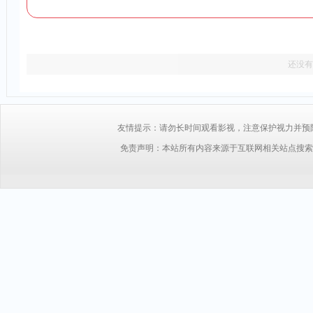
还没有
友情提示：请勿长时间观看影视，注意保护视力并预防近视，
免责声明：本站所有内容来源于互联网相关站点搜索