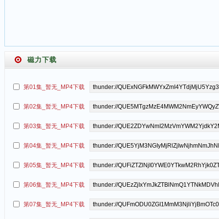
磁力下载
第01集_暂无_MP4下载
第02集_暂无_MP4下载
第03集_暂无_MP4下载
第04集_暂无_MP4下载
第05集_暂无_MP4下载
第06集_暂无_MP4下载
第07集_暂无_MP4下载