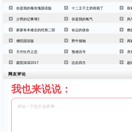
你是我的毒玫瑰国语版
十二王子之邪痞庖丁
双
少男的记事簿2
你是我的氧气
风
家家有本难念的经第二部
命运的使命
燃
佛陀国语版
野牛领袖
再
天竺牡丹之恋
预感讯号
亲
庭院深深2017
志在四方
超
网友评论
我也来说说：