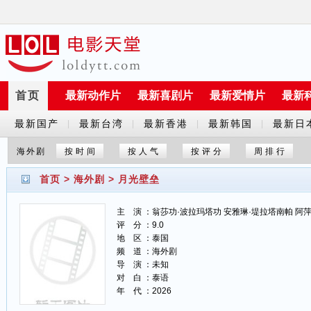
首页
最新动作片
最新喜剧片
最新爱情片
最新
最新国产
最新台湾
最新香港
最新韩国
最新日
|
|
|
|
剧
剧
剧
剧
剧
海外剧
按时间
按人气
按评分
周排行
首页
>
海外剧
>
月光壁垒
主 演 ：翁莎功·波拉玛塔功 安雅琳·堤拉塔南帕 阿
评 分 ：9.0
地 区 ：泰国
频 道 ：海外剧
导 演 ：未知
对 白 ：泰语
年 代 ：2026