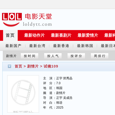
首页
最新动作片
最新喜剧片
最新爱情片
最新
最新国产
最新台湾
最新香港
最新韩国
最新日
|
|
|
|
剧
剧
剧
剧
剧
剧情片
按时间
按人气
按评分
周排行
首页
>
剧情片
>
试镜109
主 演 ：正宇 郑秀晶
评 分 ：7.0
地 区 ：韩国
频 道 ：剧情片
导 演 ：正宇 吴成浩
对 白 ：韩语
年 代 ：2025