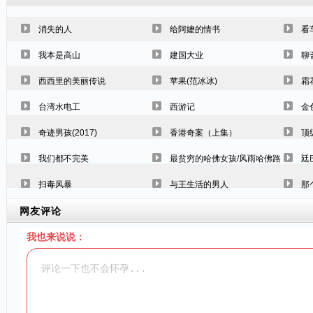
消失的人
给阿嬷的情书
看
我本是高山
建国大业
聊
西西里的美丽传说
苹果(范冰冰)
霜
台湾水电工
西游记
金
奇迹男孩(2017)
香港奇案（上集）
顶
我们都不完美
最贫穷的哈佛女孩/风雨哈佛路
廷
扫毒风暴
与王生活的男人
那
网友评论
我也来说说：