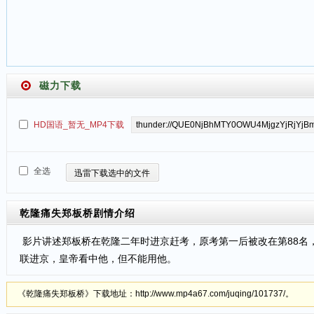
磁力下载
HD国语_暂无_MP4下载
全选
迅雷下载选中的文件
乾隆痛失郑板桥
剧情介绍
影片讲述郑板桥在乾隆二年时进京赶考，原考第一后被改在第88名
联进京，皇帝看中他，但不能用他。
《乾隆痛失郑板桥》下载地址：http://www.mp4a67.com/juqing/101737/。