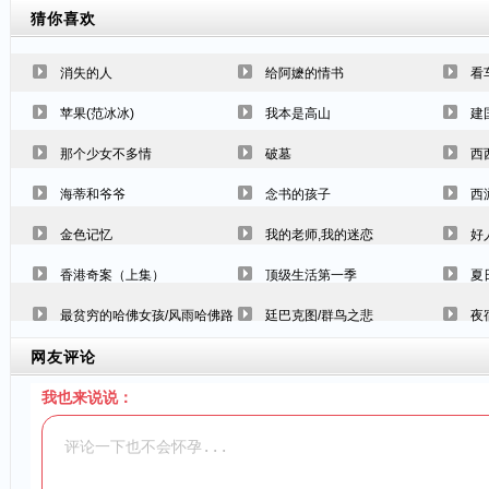
猜你喜欢
消失的人
给阿嬷的情书
看
苹果(范冰冰)
我本是高山
建
那个少女不多情
破墓
西
海蒂和爷爷
念书的孩子
西
金色记忆
我的老师,我的迷恋
好
香港奇案（上集）
顶级生活第一季
夏
最贫穷的哈佛女孩/风雨哈佛路
廷巴克图/群鸟之悲
夜
网友评论
我也来说说：