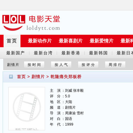
首页
最新动作片
最新喜剧片
最新爱情片
最新
最新国产
最新台湾
最新香港
最新韩国
最新日
|
|
|
|
剧
剧
剧
剧
剧
剧情片
按时间
按人气
按评分
周排行
首页
>
剧情片
>
乾隆痛失郑板桥
主 演 ：刘威 张丰毅
评 分 ：5.0
地 区 ：大陆
频 道 ：剧情片
导 演 ：周康渝 雪村
对 白 ：国语
年 代 ：1999