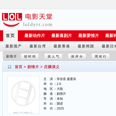
首页
最新动作片
最新喜剧片
最新爱情片
最新
最新国产
最新台湾
最新香港
最新韩国
最新日
|
|
|
|
剧
剧
剧
剧
剧
剧情片
按时间
按人气
按评分
周排行
首页
>
剧情片
>
庄蹻演义
主 演 ：宋佳音 庞显东
评 分 ：2.0
地 区 ：大陆
频 道 ：剧情片
导 演 ：未知
对 白 ：国语
年 代 ：2025