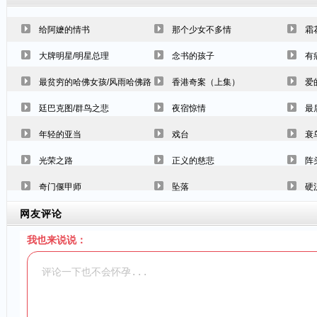
给阿嬷的情书
那个少女不多情
霜
大牌明星/明星总理
念书的孩子
有
最贫穷的哈佛女孩/风雨哈佛路
香港奇案（上集）
爱
廷巴克图/群鸟之悲
夜宿惊情
最
年轻的亚当
戏台
衰
光荣之路
正义的慈悲
阵
奇门偃甲师
坠落
硬
网友评论
我也来说说：