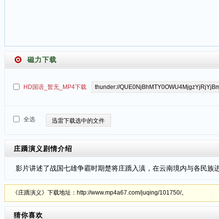
磁力下载
HD国语_暂无_MP4下载
全选
迅雷下载选中的文件
庄蹻演义
剧情介绍
影片讲述了战国七雄争霸时期楚将庄蹻入滇，在云南境内与各民族
《庄蹻演义》下载地址：http://www.mp4a67.com/juqing/101750/。
猜你喜欢