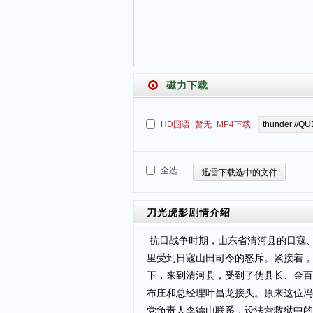
磁力下载
HD国语_暂无_MP4下载
全选
迅雷下载选中的文件
刀光虎影
剧情介绍
抗日战争时期，山东省清河县的日寇
里受到日寇山田司令的怒斥。紧接着，
下，来到清河县，受到了伪县长、金百
布庄和总经理叶昌龙接头。原来这位冯
党负责人李德山联系，设法营救狱中的