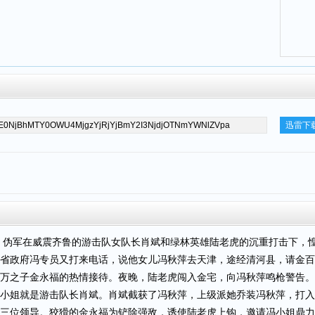
迅雷下
、伪军在威震齐鲁的游击队女队长肖斌和绿林英雄陆老虎的沉重打击下，
省政府冯专员又打来电话，说他女儿冯秋萍去天津，途经清河县，请金百
万之子金永福的热情接待。夜晚，陆老虎闯入金宅，向冯秋萍鸣枪警告。
小姐就是游击队长肖斌。肖斌截获了冯秋萍，上级派她乔装冯秋萍，打入
三位领导。狡猾的金永福为铲除强敌，诱使陆老虎上钩，邀请冯小姐鼎力