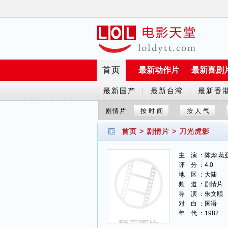
首页
最新动作片
最新喜剧
最新国产
最新台湾
最新香
|
|
剧
剧
剧
剧情片
按时间
按人气
首页
>
剧情片
>
刀光虎影
主 演 ：陈烨 葛亚
评 分 ：4.0
地 区 ：大陆
频 道 ：剧情片
导 演 ：朱文顺
对 白 ：国语
年 代 ：1982