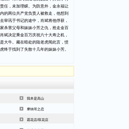
责任，未加理睬。为防意外，金永福让
内的两位共产党负责人被救走，他想到
去审讯于书记的途中，肖斌将他俘获，
家杀害父母和妹妹小芳之仇，抢走金百
肖斌决定乘金百万庆祝六十大寿之机，
是大牛。藏在暗处的陆老虎闻此言，愤
虎终于找到了失散十几年的妹妹小芳。
我本是高山
摩纳哥之恋
霜花店/双花店