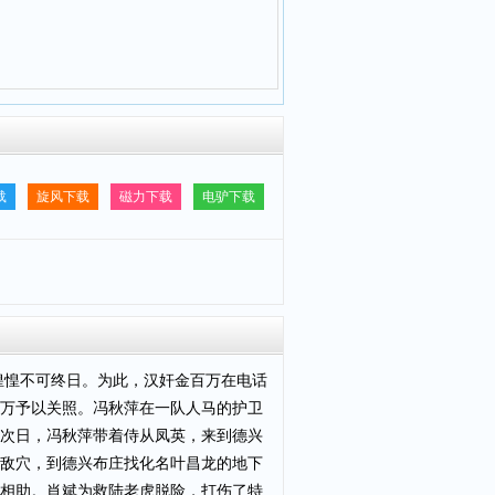
载
旋风下载
磁力下载
电驴下载
惶惶不可终日。为此，汉奸金百万在电话
万予以关照。冯秋萍在一队人马的护卫
次日，冯秋萍带着侍从凤英，来到德兴
敌穴，到德兴布庄找化名叶昌龙的地下
相助。肖斌为救陆老虎脱险，打伤了特