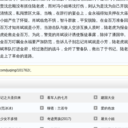
责沈忠顺没有抓住陆老虎，而对冯小姐将沈打伤，则认为是沈为自己开脱
清情况，私闯禁区大庙。当晚，在辞行的宴会上，金永福得知关押在大庙
小姐产生了怀疑。肖斌临危不惧，智斗群敌，平安脱险。在金百万准备回
百万才知肖斌就是小芳。当游击队与敌人交涉互换人质时，陆老虎为报金
虎处救走金百万。为此，警觉的肖斌设计诱使叛徒暴露，除掉了潘国华。
金百万叮嘱金永福要严加防范，告诉儿子别忘记肖斌就是小芳，陆老虎就
斌率队打进金府，经过激烈的战斗，全歼了警备队，救出了于书记。陆老
走上了革命的道路。
/juqing/101762/。
游记之大圣归来
看车人的七月
建国大业
(范冰冰)
聊斋：兰若寺
爱的色放
个少女不多情
奇迹男孩(2017)
屠夫小姐