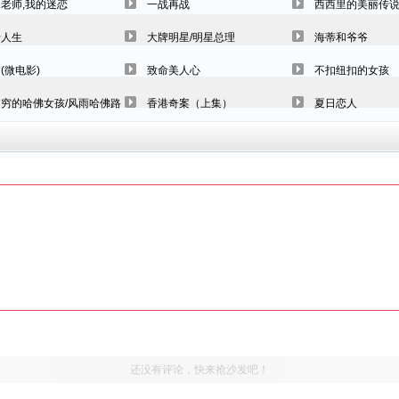
老师,我的迷恋
一战再战
西西里的美丽传
行人生
大牌明星/明星总理
海蒂和爷爷
(微电影)
致命美人心
不扣纽扣的女孩
穷的哈佛女孩/风雨哈佛路
香港奇案（上集）
夏日恋人
还没有评论，快来抢沙发吧！