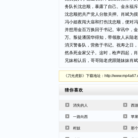
务队长沈忠顺，暴露了自己。金永福斥
沈忠顺把共产党人分散关押。肖斌为摸
冯小姐夜闯大庙和打伤沈忠顺，便对冯
并想用金百万换回于书记。审讯中，金
万。叛徒潘国华得知，带领敌人从陆老
消灭警备队，营救于书记。祝寿之日，
然杀死金家父子。这时，枪声四起，肖
兄妹相认后，哥哥陆老虎跟随妹妹肖斌
《刀光虎影》下载地址：http://www.mp4a67.com
猜你喜欢
消失的人
西
一路向西
苹果
村妓
那