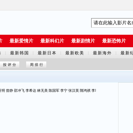
片
最新爱情片
最新科幻片
最新剧情片
最新恐怖片
港
最新韩国
最新日本
最新欧美
最新海外
最新
|
|
|
|
|
剧
剧
剧
剧
片
按评分
周排行
明 曾静 邵冲飞 李希达 林无美 陈国军 李宁 张汉英 隋鸿祺 李瑛 史可夫 王新建 柏瑞桐