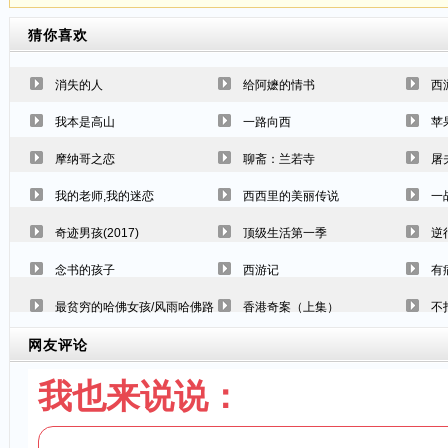
猜你喜欢
消失的人
给阿嬷的情书
西
我本是高山
一路向西
苹
摩纳哥之恋
聊斋：兰若寺
屠
我的老师,我的迷恋
西西里的美丽传说
一
奇迹男孩(2017)
顶级生活第一季
逆
念书的孩子
西游记
有
最贫穷的哈佛女孩/风雨哈佛路
香港奇案（上集）
不
网友评论
我也来说说：