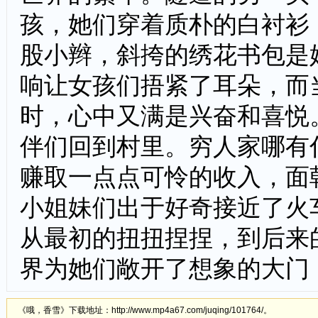
孩，她们穿着质朴的白衬衫
股小辫，斜挎的绣花书包是
响让女孩们捂紧了耳朵，而
时，心中又满是兴奋和喜悦
伴们回到村里。穷人家哪有
赚取一点点可怜的收入，面
小姐妹们出于好奇接近了火
从最初的扭扭捏捏，到后来
界为她们敞开了想象的大门
《哦，香雪》下载地址：http://www.mp4a67.com/juqing/101764/。