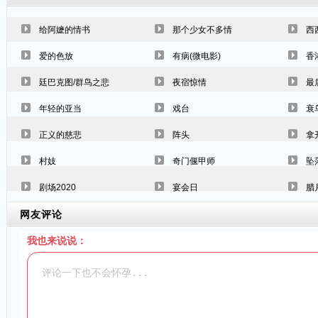
给阿嬷的情书
那个少女不多情
西
爱的色放
有病(微电影)
香
廷巴克图/群鸟之悲
夜宿惊情
最
年轻的亚当
戏台
衰
正义的慈悲
阵头
拿
村妓
奇门偃甲师
坠
剧场2020
宴会日
腊
网友评论
我也来说说：