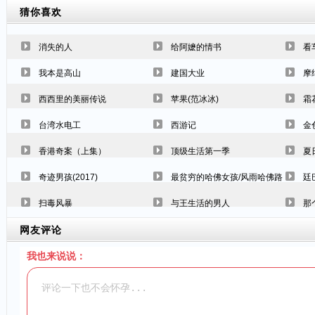
猜你喜欢
消失的人
给阿嬷的情书
看
我本是高山
建国大业
摩
西西里的美丽传说
苹果(范冰冰)
霜
台湾水电工
西游记
金
香港奇案（上集）
顶级生活第一季
夏
奇迹男孩(2017)
最贫穷的哈佛女孩/风雨哈佛路
廷
扫毒风暴
与王生活的男人
那
网友评论
我也来说说：