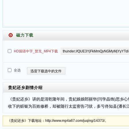
磁力下载
HD国语中字_暂无_MP4下载
全选
迅雷下载选中的文件
贵妃还乡
剧情介绍
《贵妃还乡》讲的是清乾隆年间，贵妃娘娘郎丽华(闫学晶饰)思乡
收下的赃银为百姓修桥，却被随行太监密告刁状，多亏佟知县(潘长江
《贵妃还乡》下载地址：http://www.mp4a67.com/juqing/14373/。