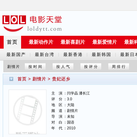
首页
最新动作片
最新喜剧片
最新爱情片
最新
最新国产
最新台湾
最新香港
最新韩国
最新日
|
|
|
|
剧
剧
剧
剧
剧
剧情片
按时间
按人气
按评分
周排行
首页
>
剧情片
>
贵妃还乡
主 演 ：闫学晶 潘长江
评 分 ：3.0
地 区 ：大陆
频 道 ：剧情片
导 演 ：未知
对 白 ：国语
年 代 ：2010