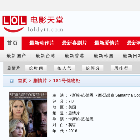
首页
最新动作片
最新喜剧片
最新爱情片
最新
最新国产
最新台湾
最新香港
最新韩国
最新日
|
|
|
|
剧
剧
剧
剧
剧
剧情片
按时间
按人气
按评分
周排行
首页
>
剧情片
>
181号储物柜
主 演 ：卡斯帕·范·迪恩 卡西·汤普森 Samantha Co
评 分 ：7.0
地 区 ：美国
频 道 ：剧情片
导 演 ：卡斯帕·范·迪恩
对 白 ：英语
年 代 ：2016