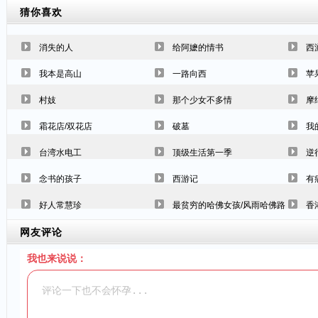
猜你喜欢
消失的人
给阿嬷的情书
西
我本是高山
一路向西
苹
村妓
那个少女不多情
摩
霜花店/双花店
破墓
我
台湾水电工
顶级生活第一季
逆
念书的孩子
西游记
有
好人常慧珍
最贫穷的哈佛女孩/风雨哈佛路
香
网友评论
我也来说说：