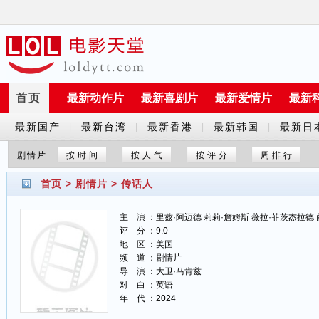
首页
最新动作片
最新喜剧片
最新爱情片
最新
最新国产
最新台湾
最新香港
最新韩国
最新日
|
|
|
|
剧
剧
剧
剧
剧
剧情片
按时间
按人气
按评分
周排行
首页
>
剧情片
>
传话人
主 演 ：里兹·阿迈德 莉莉·詹姆斯 薇拉·菲茨杰拉德 萨姆·沃辛顿 马
评 分 ：9.0
地 区 ：美国
频 道 ：剧情片
导 演 ：大卫·马肯兹
对 白 ：英语
年 代 ：2024