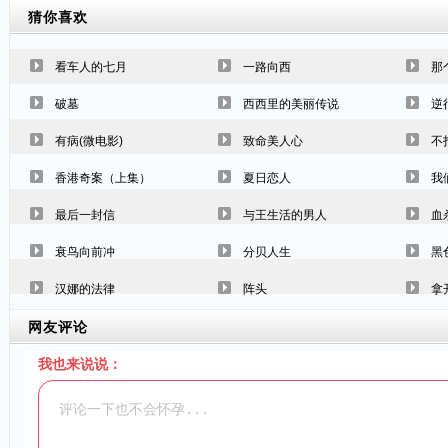
猜你喜欢
看车人的七月
一路向西
那
破墓
西西里的美丽传说
逆
有病(微电影)
致命美人心
不
香港奇案（上集）
夏日恋人
我
最后一封信
与王生活的男人
血
衰鸟向前冲
分贝人生
黑
汉娜的法律
阵头
拿
网友评论
我也来说说：