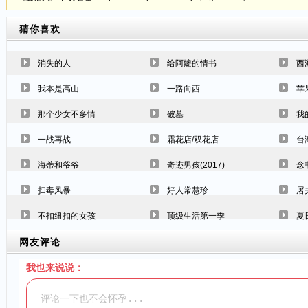
猜你喜欢
消失的人
给阿嬷的情书
西
我本是高山
一路向西
苹
那个少女不多情
破墓
我
一战再战
霜花店/双花店
台
海蒂和爷爷
奇迹男孩(2017)
念
扫毒风暴
好人常慧珍
屠
不扣纽扣的女孩
顶级生活第一季
夏
网友评论
我也来说说：