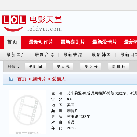
首页
最新动作片
最新喜剧片
最新爱情片
最新
最新国产
最新台湾
最新香港
最新韩国
最新日
|
|
|
|
剧
剧
剧
剧
剧
剧情片
按时间
按人气
按评分
周排行
首页
>
剧情片
>
爱猫人
主 演 ：艾米莉亚·琼斯 尼可拉斯·博朗 杰拉尔丁·维斯瓦纳
评 分 ：8.0
地 区 ：美国
频 道 ：剧情片
导 演 ：苏珊娜·福格尔
对 白 ：英语
年 代 ：2023