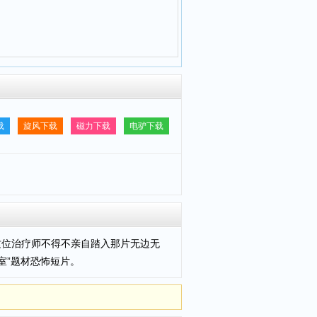
载
旋风下载
磁力下载
电驴下载
，这位治疗师不得不亲自踏入那片无边无
室”题材恐怖短片。