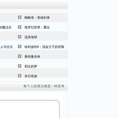
蜘蛛侠：英雄归来
的魔法石
侏罗纪世界：重生
流浪地球
洛人与古古
哈利波特6：混血王子的背叛
险
奥特曼传奇
莉比的梦
末日危途
每个人的观点都是一种思考