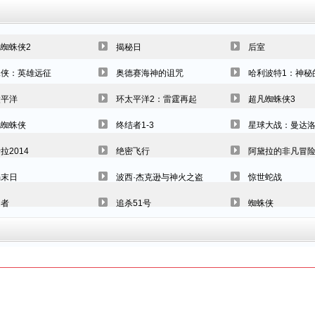
蜘蛛侠2
揭秘日
后室
蛛侠：英雄远征
奥德赛海神的诅咒
哈利波特1：神秘
太平洋
环太平洋2：雷霆再起
超凡蜘蛛侠3
凡蜘蛛侠
终结者1-3
星球大战：曼达
拉2014
绝密飞行
阿黛拉的非凡冒
塌末日
波西·杰克逊与神火之盗
惊世蛇战
国者
追杀51号
蜘蛛侠