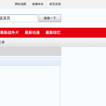
网站地图
收藏本站
留言反馈
最新战争片
最新动漫
最新综艺
纪录
拉赫·霍斯达尔 托比·哈格雷夫 米拉尼亚·克尔 菲利普·格兰杰 帕特里克·贝纳姆