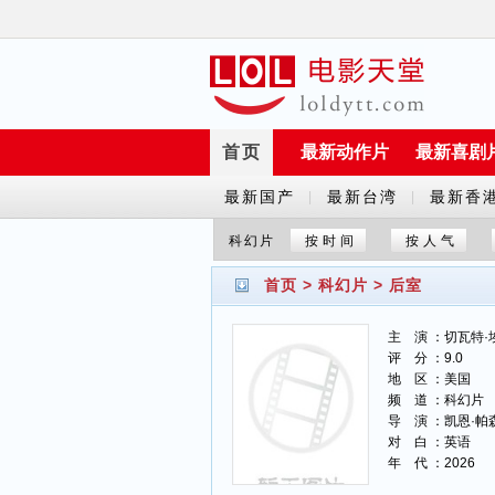
首页
最新动作片
最新喜剧
最新国产
最新台湾
最新香
|
|
剧
剧
剧
科幻片
按时间
按人气
首页
>
科幻片
>
后室
主 演 ：切瓦特·
评 分 ：9.0
地 区 ：美国
频 道 ：科幻片
导 演 ：凯恩·帕
对 白 ：英语
年 代 ：2026