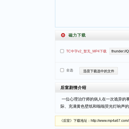
磁力下载
TC中字v2_暂无_MP4下载
全选
迅雷下载选中的文件
后室
剧情介绍
一位心理治疗师的病人在一次诡异的事故
际、充满黄色壁纸和嗡嗡荧光灯响声的未
《后室》下载地址：http://www.mp4a67.com/k