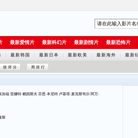
片
最新爱情片
最新科幻片
最新剧情片
最新恐怖片
港
最新韩国
最新日本
最新欧美
最新海外
最新
|
|
|
|
|
剧
剧
剧
剧
片
按评分
周排行
埃加福 雷娜特·赖因斯夫 芬恩·本尼特 卢基塔·麦克斯韦尔 阿万·乔贾 马克·杜普拉斯 谢
森斯