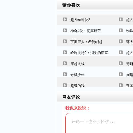
猜你喜欢
超凡蜘蛛侠2
超凡
神奇4侠：初露锋芒
蜘
宇宙巨人：希曼崛起
环
哈利波特2：消失的密室
超
穿越火线
哥斯
奇机少年
崩
超级的我
叛
网友评论
我也来说说：