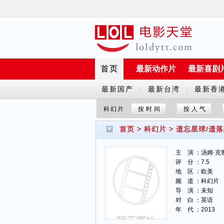
首页
最新动作片
最新喜剧
最新国产
最新台湾
最新香
|
|
剧
剧
剧
科幻片
按时间
按人气
首页
>
科幻片
>
遗忘星球/遗
主 演 ：汤姆·克
评 分 ：7.5
地 区 ：欧美
频 道 ：科幻片
导 演 ：未知
对 白 ：英语
年 代 ：2013