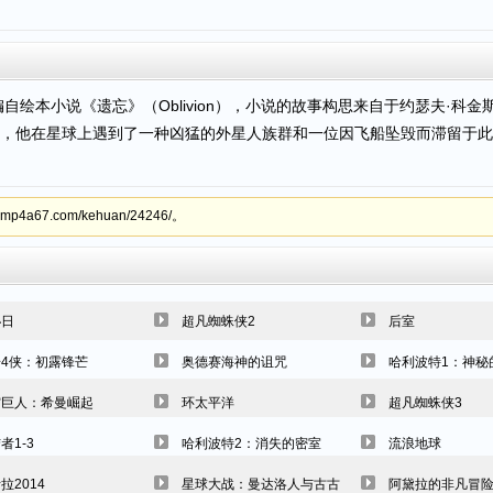
自绘本小说《遗忘》（Oblivion），小说的故事构思来自于约瑟夫·科
，他在星球上遇到了一种凶猛的外星人族群和一位因飞船坠毁而滞留于此
a67.com/kehuan/24246/。
秘日
超凡蜘蛛侠2
后室
4侠：初露锋芒
奥德赛海神的诅咒
哈利波特1：神秘
宙巨人：希曼崛起
环太平洋
超凡蜘蛛侠3
者1-3
哈利波特2：消失的密室
流浪地球
拉2014
星球大战：曼达洛人与古古
阿黛拉的非凡冒