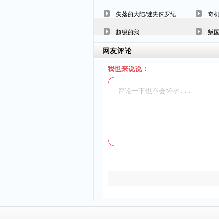
失落的大陆/迷失侏罗纪
奇
超级的我
叛
网友评论
我也来说说：