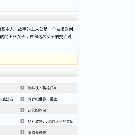
金斯基本人，故事的主人公是一个被指派到
的的美丽女子，在和这名女子的交往过
蜘蛛侠：英雄归来
的魔法石
侏罗纪世界：重生
超凡蜘蛛侠
哈利波特6：混血王子的背叛
险
奥特曼传奇