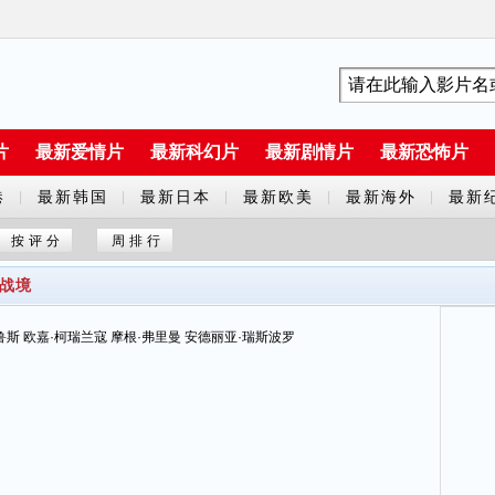
片
最新爱情片
最新科幻片
最新剧情片
最新恐怖片
港
最新韩国
最新日本
最新欧美
最新海外
最新
|
|
|
|
|
剧
剧
剧
剧
片
按评分
周排行
落战境
鲁斯 欧嘉·柯瑞兰寇 摩根·弗里曼 安德丽亚·瑞斯波罗