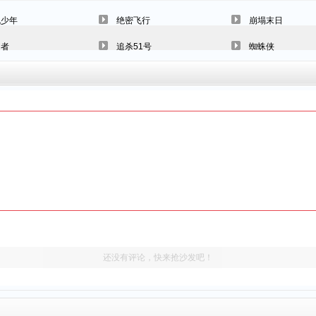
机少年
绝密飞行
崩塌末日
国者
追杀51号
蜘蛛侠
还没有评论，快来抢沙发吧！