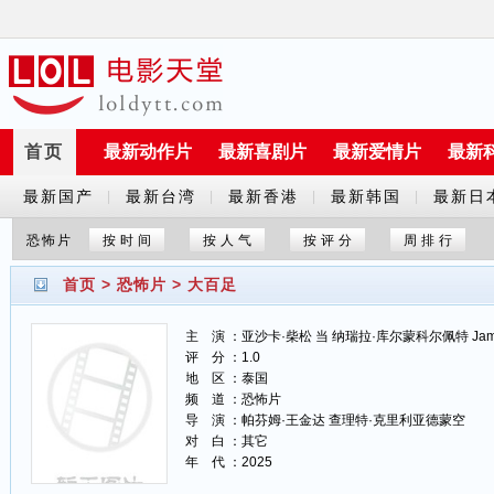
首页
最新动作片
最新喜剧片
最新爱情片
最新
最新国产
最新台湾
最新香港
最新韩国
最新日
|
|
|
|
剧
剧
剧
剧
剧
恐怖片
按时间
按人气
按评分
周排行
首页
>
恐怖片
>
大百足
主 演 ：亚沙卡·柴松 当 纳瑞拉·库尔蒙科尔佩特 James 
评 分 ：1.0
地 区 ：泰国
频 道 ：恐怖片
导 演 ：帕芬姆·王金达 查理特·克里利亚德蒙空
对 白 ：其它
年 代 ：2025