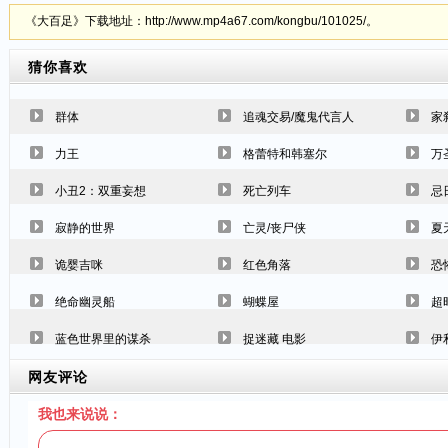
《大百足》下载地址：http://www.mp4a67.com/kongbu/101025/。
猜你喜欢
群体
追魂交易/魔鬼代言人
家
力王
格蕾特和韩塞尔
万
小丑2：双重妄想
死亡列车
忌
寂静的世界
亡灵/丧尸侠
夏
诡婴吉咪
红色角落
恐
绝命幽灵船
蝴蝶屋
超
蓝色世界里的谋杀
捉迷藏 电影
伊
网友评论
我也来说说：