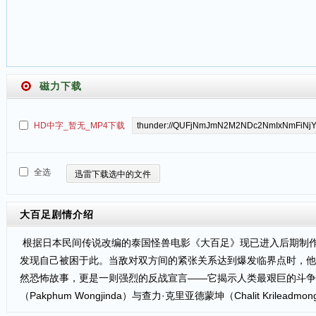
磁力下载
HD中字_暂无_MP4下载
全选
迅雷下载选中的文件
大百足
剧情介绍
根据日本民间传说改编的泰国怪兽电影《大百足》现已进入后期制
发现自己被困于此。当敌对双方间的紧张关系达到爆发临界点时，他
然恐怖故事，更是一则强烈的反战宣言——它揭示人类最艰巨的斗争
（Pakphum Wongjinda）与查力·克里亚德蒙坤（Chalit Krileadm