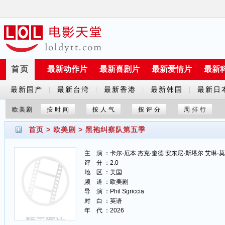
首页
最新动作片
最新喜剧片
最新爱情片
最新
最新国产
最新台湾
最新香港
最新韩国
最新日
|
|
|
|
剧
剧
剧
剧
剧
欧美剧
按时间
按人气
按评分
周排行
首页
>
欧美剧
>
黑袍纠察队第五季
主 演 ：卡尔·厄本 杰克·奎德 安东尼·斯塔尔 艾琳·
评 分 ：2.0
地 区 ：美国
频 道 ：欧美剧
导 演 ：Phil Sgriccia
对 白 ：英语
年 代 ：2026