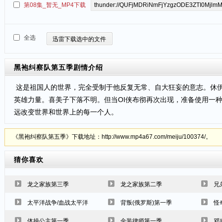
第08集_暂无_MP4下载
全选
迅雷下载选中的文件
黑袍纠察队第五季
剧情介绍
这是祖国人的世界，完全受制于他反复无常、自大狂妄的意志。休伊
英雄力量。喜美子下落不明。但当OI侠布彻再次出现，准备使用一
远改变世界和世界上的每一个人。
《黑袍纠察队第五季》下载地址：http://www.mp4a67.com/meiju/100374/。
猜你喜欢
龙之家族第三季
龙之家族第二季
兄
太平洋战争/血战太平洋
背叛(俄罗斯)第一季
怪
体操公主第一季
金装律师第一季
邓