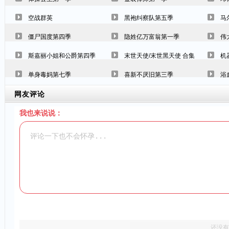
空战群英
黑袍纠察队第五季
马
僵尸国度第四季
隐姓亿万富翁第一季
伟
斯嘉丽小姐和公爵第四季
末世天使/末世黑天使 合集
机
单身毒妈第七季
喜新不厌旧第三季
浴
网友评论
我也来说说：
还没有