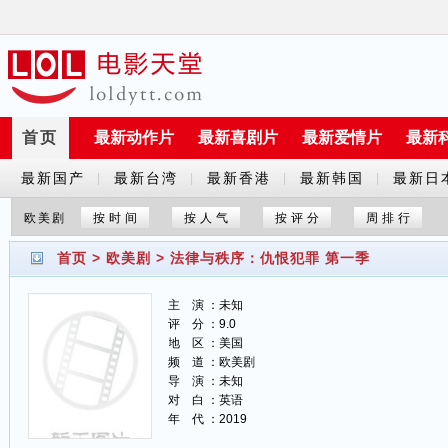
首页
最新动作片
最新喜剧片
最新爱情片
最新
最新国产
最新台湾
最新香港
最新韩国
最新日
|
|
|
|
剧
剧
剧
剧
剧
欧美剧
按时间
按人气
按评分
周排行
首页
>
欧美剧
>
法律与秩序：仇恨犯罪 第一季
主 演 ：未知
评 分 ：9.0
地 区 ：美国
频 道 ：欧美剧
导 演 ：未知
对 白 ：英语
年 代 ：2019