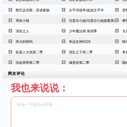
斯巴达克斯：亚述家族
太平洋战争/血战太平洋
背
邓肯小镇
马普尔小姐/马普尔小姐探案第六季
摩
消失之人
少年魔法师 第四季
凡
伟大的密码
幸运女神2026
牧
机器人大战第二季
混乱之子第二季
单
浴血黑帮第二季
城堡岩第二季
隐
网友评论
我也来说说：