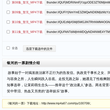
第08集_暂无_MP4下载
第09集_暂无_MP4下载
第10集_暂无_MP4下载
第11集_暂无_MP4下载
全选
迅雷下载选中的文件
银河的一票
剧情介绍
故事始于一封揭发政治家不正行为的告发信。执政党干事长之女、同
与容身之所，人生瞬间跌入谷底。走投无路之际，她遇见了性格爽朗
知事选举，让茉莉萌生念头——推举这个“政治素人”参选。两名背
笑中带泪、热血又另类的“选举娱乐”故事。
《银河的一票》下载地址：http://www.mp4a67.com/riju/100708/。