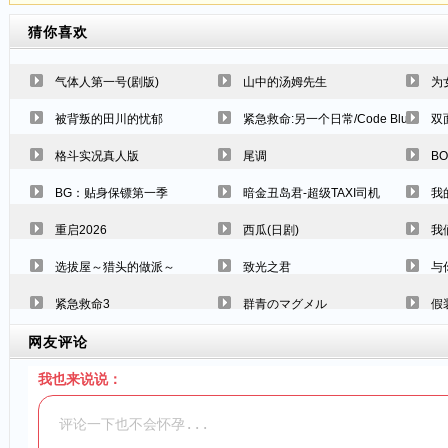
猜你喜欢
气体人第一号(剧版)
山中的汤姆先生
为
被背叛的田川的忧郁
紧急救命:另一个日常/Code Blue另一
双
格斗实况真人版
尾调
B
BG：贴身保镖第一季
暗金丑岛君-超级TAXI司机
我
重启2026
西瓜(日剧)
我
选拔屋～猎头的做派～
致光之君
与
紧急救命3
群青のマグメル
假
网友评论
我也来说说：