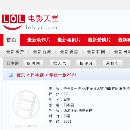
首页
最新动作片
最新喜剧片
最新爱情片
最新
最新国产
最新台湾
最新香港
最新韩国
最新日
|
|
|
|
剧
剧
剧
剧
剧
日本剧
按时间
按人气
按评分
周排行
首页
>
日本剧
>
华丽一族2021
主 演 ：中井贵一 向井理 藤谷太辅 内田有纪 麻生
评 分 ：2.0
地 区 ：日本
频 道 ：日本剧
导 演 ：西浦正记 池澤辰也
对 白 ：日语
年 代 ：2021