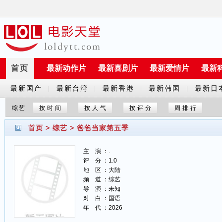
首页
最新动作片
最新喜剧片
最新爱情片
最新
最新国产
最新台湾
最新香港
最新韩国
最新日
|
|
|
|
剧
剧
剧
剧
剧
综艺
按时间
按人气
按评分
周排行
首页
>
综艺
>
爸爸当家第五季
主 演 ：.
评 分 ：1.0
地 区 ：大陆
频 道 ：综艺
导 演 ：未知
对 白 ：国语
年 代 ：2026