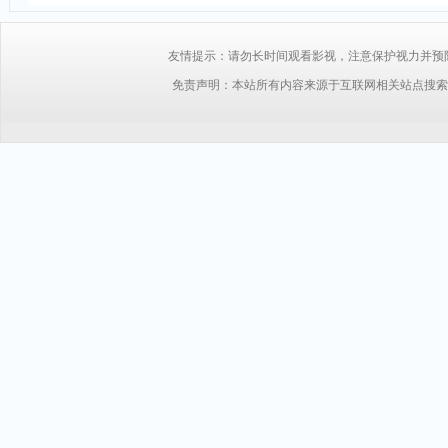
友情提示：请勿长时间观看影视，注意保护视力并预防近视，
免责声明：本站所有内容来源于互联网相关站点搜索