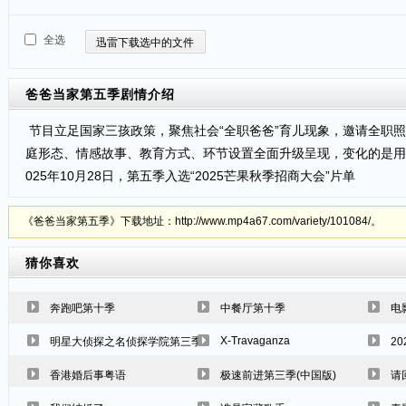
全选
迅雷下载选中的文件
爸爸当家第五季
剧情介绍
节目立足国家三孩政策，聚焦社会“全职爸爸”育儿现象，邀请全职照
庭形态、情感故事、教育方式、环节设置全面升级呈现，变化的是用
025年10月28日，第五季入选“2025芒果秋季招商大会”片单
《爸爸当家第五季》下载地址：http://www.mp4a67.com/variety/101084/。
猜你喜欢
奔跑吧第十季
中餐厅第十季
电
X-Travaganza
明星大侦探之名侦探学院第三季
2
香港婚后事粤语
极速前进第三季(中国版)
请