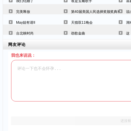
我们结婚了
谁是宝藏歌手
喜
完美释放
第40届美国人民选择奖颁奖典礼
说
May姐有请II
天猫双11晚会
湖
台北映时尚
劲歌金曲
这
网友评论
我也来说说：
还没有