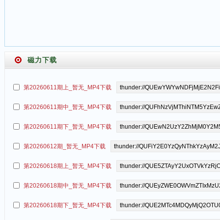
磁力下载
第20260611期上_暂无_MP4下载
第20260611期中_暂无_MP4下载
第20260611期下_暂无_MP4下载
第20260612期_暂无_MP4下载
第20260618期上_暂无_MP4下载
第20260618期中_暂无_MP4下载
第20260618期下_暂无_MP4下载