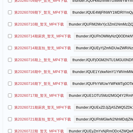
第20260709期中_暂无_MP4下载
第20260709期下_暂无_MP4下载
第20260710期_暂无_MP4下载
第20260714期厨房_暂无_MP4下载
第20260714期直拍_暂无_MP4下载
第20260716期上_暂无_MP4下载
第20260716期中_暂无_MP4下载
第20260716期下_暂无_MP4下载
第20260717期_暂无_MP4下载
第20260721期厨房_暂无_MP4下载
第20260721期直拍_暂无_MP4下载
第20260722期_暂无_MP4下载