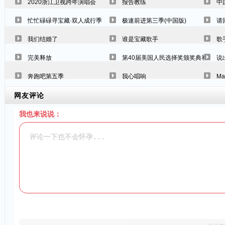
2020浙江卫视跨年演唱会
报告教练
中
忙忙碌碌寻宝藏·双人成行季
极速前进第三季(中国版)
请
我们结婚了
谁是宝藏歌手
歌
完美释放
第40届美国人民选择奖颁奖典礼
说
奔跑吧第五季
我心唱响
Ma
网友评论
我也来说说：