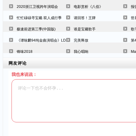
2020浙江卫视跨年演唱会
电影赏析《八佰》
报
忙忙碌碌寻宝藏·双人成行季
请回答！王牌
世
极速前进第三季(中国版)
谁是宝藏歌手
歌
《谭咏麟94纯金曲演唱会》LD欣赏版
完美释放
第
锋味2018
我心唱响
Ma
网友评论
我也来说说：