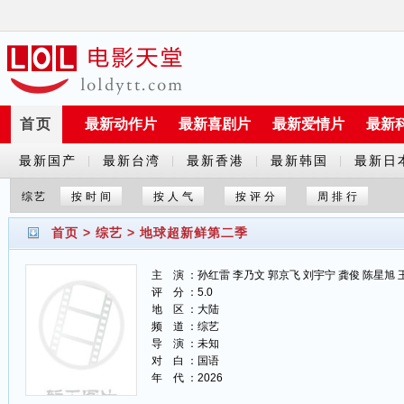
首页
最新动作片
最新喜剧片
最新爱情片
最新
最新国产
最新台湾
最新香港
最新韩国
最新日
|
|
|
|
剧
剧
剧
剧
剧
综艺
按时间
按人气
按评分
周排行
首页
>
综艺
>
地球超新鲜第二季
主 演 ：孙红雷 李乃文 郭京飞 刘宇宁 龚俊 陈星旭 
评 分 ：5.0
地 区 ：大陆
频 道 ：综艺
导 演 ：未知
对 白 ：国语
年 代 ：2026