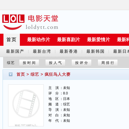
首页
最新动作片
最新喜剧片
最新爱情片
最新
最新国产
最新台湾
最新香港
最新韩国
最新日
|
|
|
|
剧
剧
剧
剧
剧
综艺
按时间
按人气
按评分
周排行
首页
>
综艺
>
疯狂鸟人大赛
主 演 ：未知
评 分 ：8.0
地 区 ：日本
频 道 ：综艺
导 演 ：未知
对 白 ：未知
年 代 ：未知