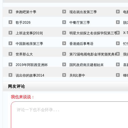
奔跑吧第十季
现在就出发第三季
电
歌手2026
中餐厅第三季
脱
X-
上班这党事[2019]
明星大侦探之名侦探学院第三季
中国新相亲第三季
香港婚后事粤语
忙
世界那么大
第72届电视电影金球奖颁奖典礼
我
2019年阿联酋亚洲杯
国民政府南京建都始末
喜
说出你的故事2014
关8比赛中
锋
网友评论
我也来说说：