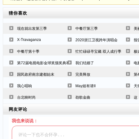
猜你喜欢
现在就出发第三季
中餐厅第三季
美
X-Travaganza
2020浙江卫视跨年演唱会
报
中餐厅第十季
忙忙碌碌寻宝藏·双人成行季
极
第72届电视电影金球奖颁奖典礼
我们结婚了
电
国民政府南京建都始末
完美释放
第
我心唱响
May姐有请II
天
台北映时尚
劲歌金曲
这
网友评论
我也来说说：