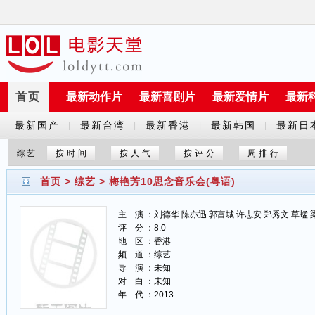
首页
最新动作片
最新喜剧片
最新爱情片
最新
最新国产
最新台湾
最新香港
最新韩国
最新日
|
|
|
|
剧
剧
剧
剧
剧
综艺
按时间
按人气
按评分
周排行
首页
>
综艺
>
梅艳芳10思念音乐会(粤语)
主 演 ：刘德华 陈亦迅 郭富城 许志安 郑秀文 草蜢 
评 分 ：8.0
地 区 ：香港
频 道 ：综艺
导 演 ：未知
对 白 ：未知
年 代 ：2013