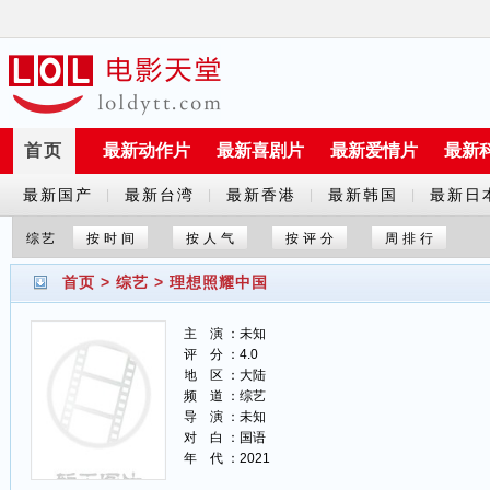
首页
最新动作片
最新喜剧片
最新爱情片
最新
最新国产
最新台湾
最新香港
最新韩国
最新日
|
|
|
|
剧
剧
剧
剧
剧
综艺
按时间
按人气
按评分
周排行
首页
>
综艺
>
理想照耀中国
主 演 ：未知
评 分 ：4.0
地 区 ：大陆
频 道 ：综艺
导 演 ：未知
对 白 ：国语
年 代 ：2021