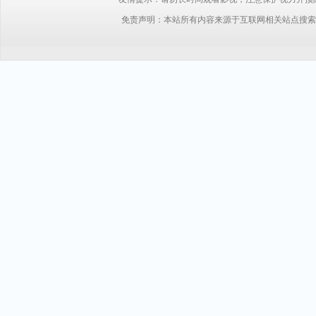
免责声明：本站所有内容来源于互联网相关站点搜索