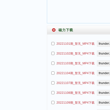
磁力下载
20221101期_暂无_MP4下载
20221102期_暂无_MP4下载
20221103期_暂无_MP4下载
20221104期_暂无_MP4下载
20221107期_暂无_MP4下载
20221108期_暂无_MP4下载
20221109期_暂无_MP4下载