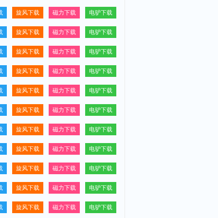
载
旋风下载
磁力下载
电驴下载
载
旋风下载
磁力下载
电驴下载
载
旋风下载
磁力下载
电驴下载
载
旋风下载
磁力下载
电驴下载
载
旋风下载
磁力下载
电驴下载
载
旋风下载
磁力下载
电驴下载
载
旋风下载
磁力下载
电驴下载
载
旋风下载
磁力下载
电驴下载
载
旋风下载
磁力下载
电驴下载
载
旋风下载
磁力下载
电驴下载
载
旋风下载
磁力下载
电驴下载