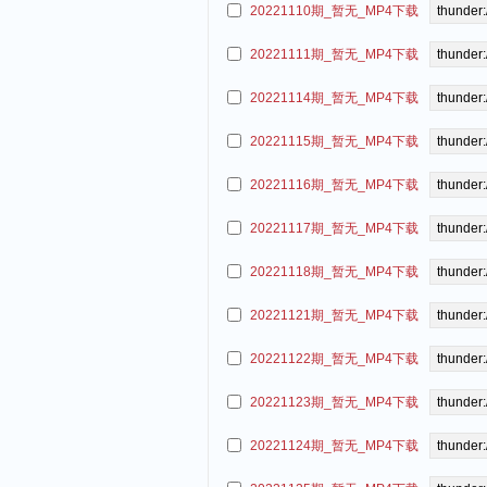
20221110期_暂无_MP4下载
20221111期_暂无_MP4下载
20221114期_暂无_MP4下载
20221115期_暂无_MP4下载
20221116期_暂无_MP4下载
20221117期_暂无_MP4下载
20221118期_暂无_MP4下载
20221121期_暂无_MP4下载
20221122期_暂无_MP4下载
20221123期_暂无_MP4下载
20221124期_暂无_MP4下载