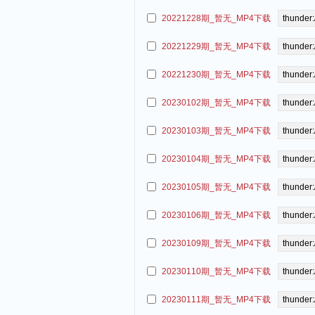
20221228期_暂无_MP4下载
20221229期_暂无_MP4下载
20221230期_暂无_MP4下载
20230102期_暂无_MP4下载
20230103期_暂无_MP4下载
20230104期_暂无_MP4下载
20230105期_暂无_MP4下载
20230106期_暂无_MP4下载
20230109期_暂无_MP4下载
20230110期_暂无_MP4下载
20230111期_暂无_MP4下载