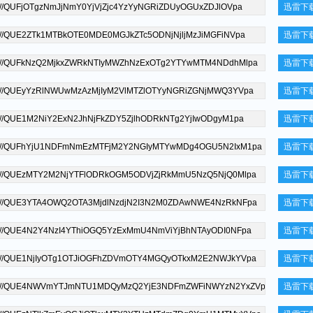
迅雷下
迅雷下
迅雷下
迅雷下
迅雷下
迅雷下
迅雷下
迅雷下
迅雷下
迅雷下
迅雷下