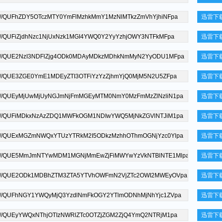
迅雷下
迅雷下
迅雷下
迅雷下
迅雷下
迅雷下
迅雷下
迅雷下
迅雷下
迅雷下
迅雷下