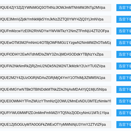
迅雷下
迅雷下
迅雷下
迅雷下
迅雷下
迅雷下
迅雷下
迅雷下
迅雷下
迅雷下
迅雷下