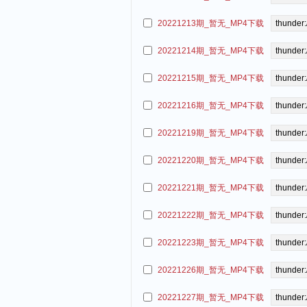
20221213期_暂无_MP4下载
20221214期_暂无_MP4下载
20221215期_暂无_MP4下载
20221216期_暂无_MP4下载
20221219期_暂无_MP4下载
20221220期_暂无_MP4下载
20221221期_暂无_MP4下载
20221222期_暂无_MP4下载
20221223期_暂无_MP4下载
20221226期_暂无_MP4下载
20221227期_暂无_MP4下载