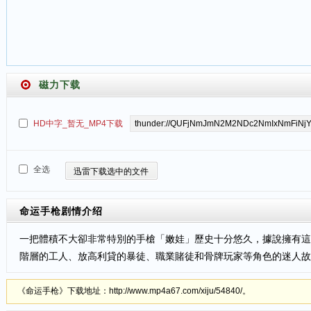
磁力下载
HD中字_暂无_MP4下载
全选
迅雷下载选中的文件
命运手枪
剧情介绍
一把體積不大卻非常特別的手槍「嫩娃」歷史十分悠久，據說擁有這
階層的工人、放高利貸的暴徒、職業賭徒和骨牌玩家等角色的迷人故
《命运手枪》下载地址：http://www.mp4a67.com/xiju/54840/。