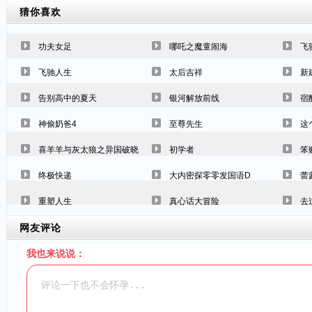
猜你喜欢
功夫女足
哪吒之魔童闹海
飞
飞驰人生
太后吉祥
新
告别高中的夏天
银河解放前线
宿
神偷奶爸4
至尊先生
这
喜羊羊与灰太狼之异国破晓
初学者
笨
终极快递
大内密探零零发国语D
蕾
重塑人生
真心话大冒险
去
网友评论
我也来说说：