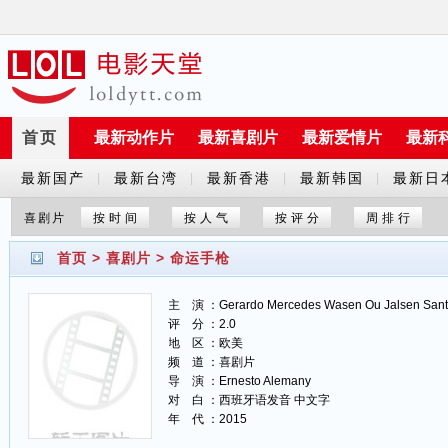
首页
最新动作片
最新喜剧片
最新爱情片
最新
最新国产
最新台湾
最新香港
最新韩国
最新日
|
|
|
|
剧
剧
剧
剧
剧
喜剧片
按时间
按人气
按评分
周排行
首页
>
喜剧片
>
命运手枪
主 演 ：Gerardo Mercedes Wasen Ou Jalsen Santana 
评 分 ：2.0
地 区 ：欧美
频 道 ：喜剧片
导 演 ：Ernesto Alemany
对 白 ：西班牙语发音 中文字
年 代 ：2015